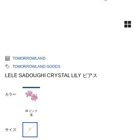
TOMORROWLAND
TOMORROWLAND GOODS
LELE SADOUGHI CRYSTAL LILY ピアス
カラー
34 ピンク

F
サイズ