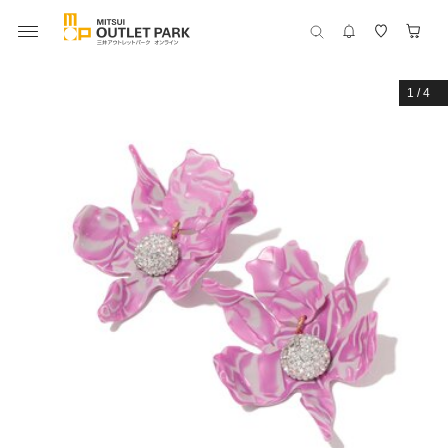
1
/
4