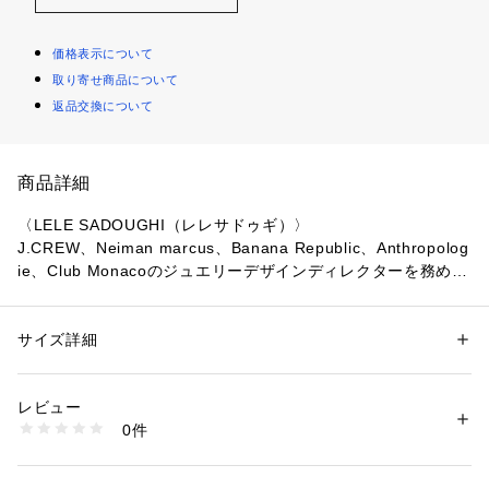
価格表示について
取り寄せ商品について
返品交換について
商品詳細
〈LELE SADOUGHI（レレサドゥギ）〉
J.CREW、Neiman marcus、Banana Republic、Anthropolog
ie、Club Monacoのジュエリーデザインディレクターを務めた
のち、2012年に自身の名を冠したブランド“LELE SADOUGH
I”をスタート。
現在はTORY BURCHのデザインディレクターも兼任してい
サイズ詳細
性別：
レディース
る。
カテゴリー：
ファッション
 ＞ 
腕時計・アクセサリー
 ＞ 
ピアス
素材：-
ロマンティックでありながら大胆なデザインは、産業革命時の
生産国：-
レビュー
機械やヴィンテージジュエリーのデッサン等からうみ出され、
商品番号：
1095000003057 
（モール）
0件
独自の世界観を作りあげている。
31052105089 （ショップ）
2022SS商品