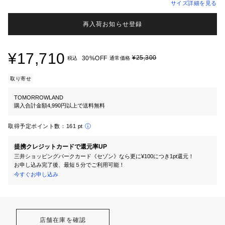
サイズ詳細を見る
再入荷お知らせ登録
¥17,710
¥25,300
30%OFF
税込
通常価格
取り寄せ
TOMORROWLAND
購入合計金額4,990円以上で送料無料
取得予定ポイント数：
161 pt
提携クレジットカードで還元率UP
三井ショッピングパークカード《セゾン》なら更に¥100につき1pt還元！
お申し込み完了後、最短５分でご利用可能！
今すぐお申し込み
店舗在庫を確認