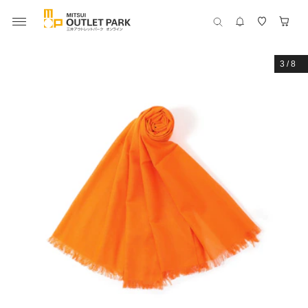
3
/
8