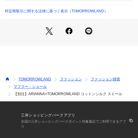
65042204002 （ショップ）
〈ARIANNA（アリアンナ）〉
1984年に創業したイタリアのストールブランド。
特定商取引に関する法律に基づく表示（TOMORROWLAND）
1800年代に使われていたアンティークの手織り機を独自に改
良し、熟練の職人がひとつひとつ製品を生み出しています。
手作業ならではの立体感と素朴さが人気です。
2022SS商品
店舗にお問い合わせの際は、下記の商品番号をお申し付けくだ
さい。
商品番号:65-04-22-04002
TOMORROWLAND
ファッション
ファッション雑貨
マフラー・ショール
【別注】ARIANNA×TOMORROWLAND コットンシルク ストール
三井ショッピングパークアプリ
全国の三井ショッピングパークポイント対象施設でご利用できるアプ
リ