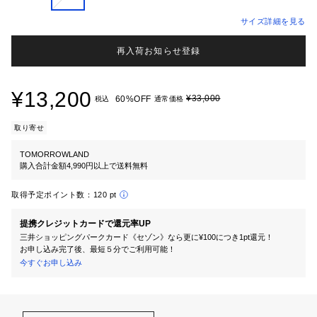
サイズ詳細を見る
再入荷お知らせ登録
¥13,200
¥33,000
60%OFF
税込
通常価格
取り寄せ
TOMORROWLAND
購入合計金額4,990円以上で送料無料
取得予定ポイント数：
120 pt
提携クレジットカードで還元率UP
三井ショッピングパークカード《セゾン》なら更に¥100につき1pt還元！
お申し込み完了後、最短５分でご利用可能！
今すぐお申し込み