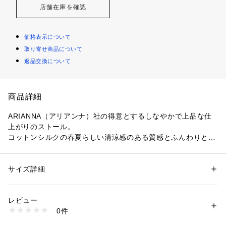
店舗在庫を確認
価格表示について
取り寄せ商品について
返品交換について
商品詳細
ARIANNA（アリアンナ）社の得意とするしなやかで上品な仕
上がりのストール。
コットンシルクの春夏らしい清涼感のある質感とふんわりと膨
らみのあるストールをトゥモローランドの別注カラーにて4色
展開。
サイズ詳細
性別：
メンズ
春夏らしい軽やかな素材感とプレス仕上げにて丁寧に仕上げら
カテゴリー：
ファッション
 ＞ 
ファッション雑貨
 ＞ 
マフラー・ショール
素材：コットン80% シルク20%
れた上品な質感が最大の魅力。
生産国：イタリア
レビュー
春先の肌寒い時期にも差し色としてスタイリングに取り入れや
洗濯：洗濯不可、漂白不可、アイロン仕上げ可、ドライ可
0件
すい1本です。
※詳しい洗濯方法については、商品の品質表示タグをご覧ください
商品番号：
1095000004701 
（モール）