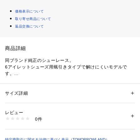
価格表示について
取り寄せ商品について
返品交換について
商品詳細
同ブランド純正のシューレース。
6アイレットシューズ用蝋引きタイプで解けにくいモデルで
す。
〈ALDEN（オールデン）〉
1884年アメリカでカスタムシューメーカーとしてスタートし
サイズ詳細
性別：
メンズ
たアメリカ屈指の老舗シューメーカー。
カテゴリー：
ファッション
 ＞ 
その他・クリーニング
 ＞ 
その他・クリーニ
ング
伝統的な靴作りを貫きながらも、新しい素材や木型なども積極
素材：-
レビュー
的に開発。
生産国：アメリカ
0件
アメリカントラディショナルスタイルをリードしてきた最高峰
商品番号：
1095000004940 
（モール）
65191019505 （ショップ）
ブランドです。
店舗にお問い合わせの際は、下記の商品番号をお申し付けくだ
特定商取引に関する法律に基づく表示（TOMORROWLAND）