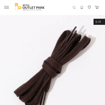
1
/
4