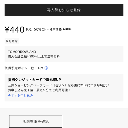
再入荷お知らせ登録
¥440
¥880
50%OFF
税込
通常価格
取り寄せ
TOMORROWLAND
購入合計金額4,990円以上で送料無料
取得予定ポイント数：
4 pt
提携クレジットカードで還元率UP
三井ショッピングパークカード《セゾン》なら更に¥100につき1pt還元！
お申し込み完了後、最短５分でご利用可能！
今すぐお申し込み
店舗在庫を確認