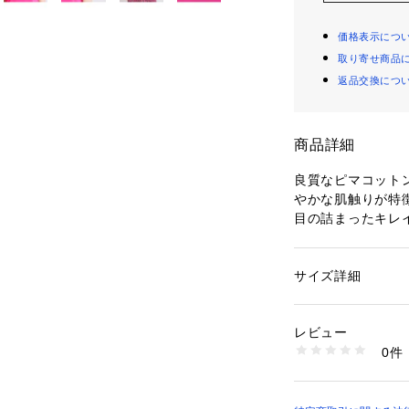
価格表示につ
取り寄せ商品
返品交換につ
商品詳細
良質なピマコット
やかな肌触りが特
目の詰まったキレ
人の印象に。
適度に開いたボー
にフィットしない
サイズ詳細
性別：
レディース
上げました。
カテゴリー：
ファッ
素材：コットン100
どんなボトムスと
生産国：日本
レビュー
丈もポイント。
洗濯：手洗い、漂白
0件
テイストやトレン
ン仕上げ可、ドライ
※詳しい洗濯方法に
能なベーシックア
い
定番色から差し色
商品番号：
10950000