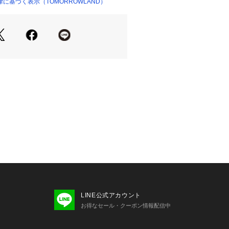
に基づく表示（TOMORROWLAND）
ショップ）
商品単体の画像をご確認ください
せの際は、下記の商品番号をお申し付
-03509
LINE公式アカウント
お得なセール・クーポン情報配信中