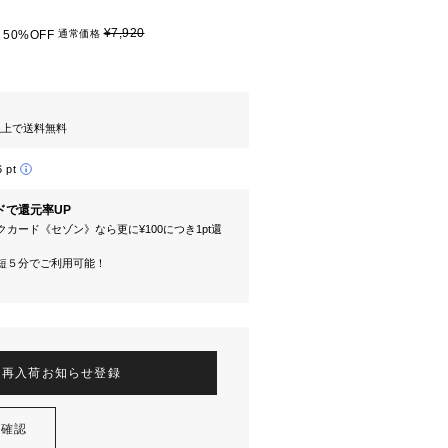
¥7,920
50%OFF
通常価格
円以上で送料無料
6 pt
ドで還元率UP
カード《セゾン》なら更に¥100につき1pt還
短５分でご利用可能！
再入荷お知らせ登録
を確認