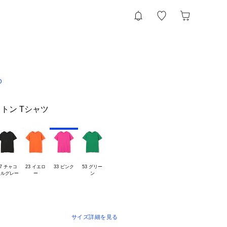
D
トン Tシャツ
7 チャコ

23 イエロ

33 ピンク
53 グリー

サイズ詳細を見る