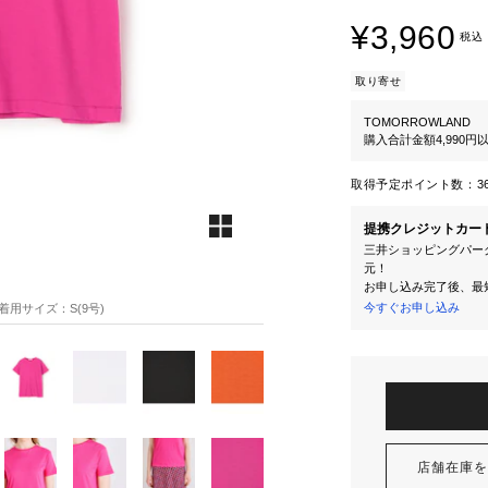
¥3,960
税込
取り寄せ
TOMORROWLAND
購入合計金額4,990
取得予定ポイント数：
3
提携クレジットカー
三井ショッピングパーク
元！
お申し込み完了後、最
今すぐお申し込み
7 着用サイズ：S(9号)
店舗在庫