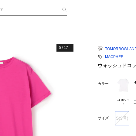
？
5
/
17
TOMORROWLAN
MACPHEE
ウォッシュドコッ
カラー
11 ホワイ

1
S(9号)
サイズ