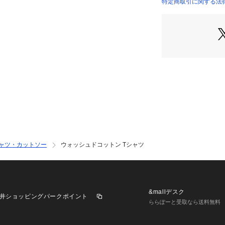
特定商取引に関する法律
12033203509 （
※商品の色味は、
2023SS商品
店舗にお問い合わ
けください。
商品番号:12-03-32
シャツ・カットソー
ウォッシュドコットン Tシャツ
&mallデスク
井ショッピングパークポイント
ららぽーと受取なら送料無料