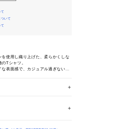
いて
について
いて
ンを使用し織り上げた、柔らかくしな
徴のTシャツ。
イな表面感で、カジュアル過ぎない大
トネックラインにゆとりを持たせた肌
シルエットでヘルシーなバランスに仕
ション
 ＞ 
トップス
 ＞ 
Tシャツ・カットソー
％
もバランス良く合わせられる絶妙な着
不可、タンブル乾燥不可、自然乾燥、アイロ
ド問わずデイリーに活躍してくれる万
可、ウエットクリーニング可
ついては、商品の品質表示タグをご覧くださ
イテムです。
までバリエーション豊かな5色展開。
05600 
（モール）