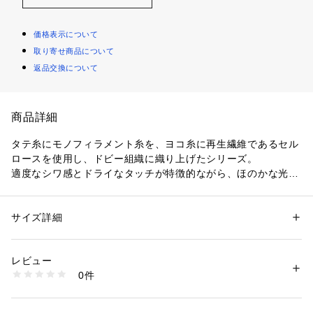
価格表示について
取り寄せ商品について
返品交換について
商品詳細
タテ糸にモノフィラメント糸を、ヨコ糸に再生繊維であるセル
ロースを使用し、ドビー組織に織り上げたシリーズ。
適度なシワ感とドライなタッチが特徴的ながら、ほのかな光沢
や落ち感もあるため上品な仕上がりになっています。
パンツは絶妙なセミワイドシルエットでリラックス感がありつ
つも、ヒップまわりをコンパクトすることですっきりとしたバ
サイズ詳細
性別：
レディース
ランスに。
カテゴリー：
ファッション
 ＞ 
パンツ
 ＞ 
ロングパンツ
素材：表地：レーヨン61％　再生繊維(セルロース)30％　ナイロン9％　
バックウエストにゴムを使用しているため履き心地の良さは抜
裏地：ポリエステル
レビュー
群です。
生産国：日本
0件
くるぶしが見える丈が軽やかな印象で、きれいめにはもちろん
洗濯：手洗い、漂白不可、タンブル乾燥不可、自然乾燥、アイロン仕上げ
可、ドライ可、ウエットクリーニング可
フラットシューズと合わせた抜け感のある着こなしもおすす
※詳しい洗濯方法については、商品の品質表示タグをご覧ください
め。
商品番号：
1095000005615 
（モール）