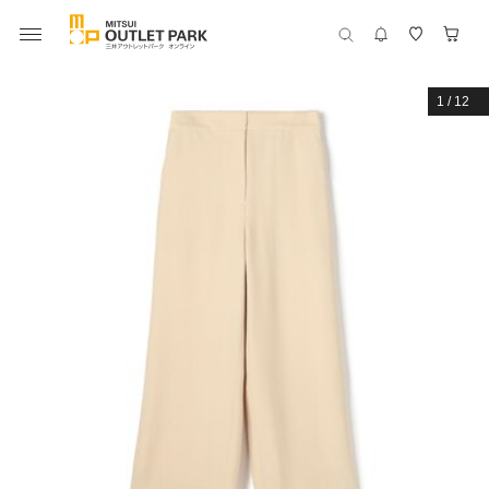
1
/
12