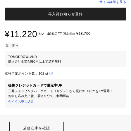
サイズ詳細を見る
再入荷お知らせ登録
¥11,220
¥18,700
40%OFF
税込
通常価格
取り寄せ
TOMORROWLAND
購入合計金額4,990円以上で送料無料
取得予定ポイント数：
102 pt
提携クレジットカードで還元率UP
三井ショッピングパークカード《セゾン》なら更に¥100につき1pt還元！
お申し込み完了後、最短５分でご利用可能！
今すぐお申し込み
店舗在庫を確認