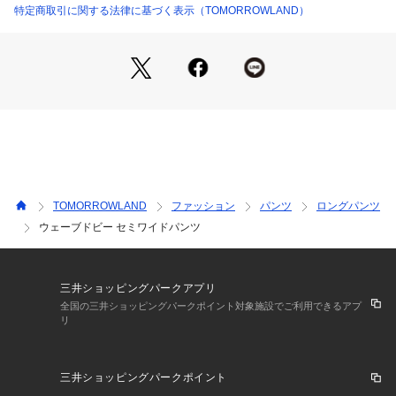
ワードローブに一つあると幅広いスタイリングで活躍してくれ
特定商取引に関する法律に基づく表示（TOMORROWLAND）
11043204431 （ショップ）
る万能なアイテムです。
同素材のジャケット(商品番号:11-07-32-07431)とセットアッ
プでも着用いただけます。
※ライトベージュのみ裏地付きです。
※商品の色味は、商品単体の画像をご確認ください。
2023SS商品
店舗にお問い合わせの際は、下記の商品番号をお申し付けくだ
TOMORROWLAND
ファッション
パンツ
ロングパンツ
さい。
ウェーブドビー セミワイドパンツ
商品番号:11-04-32-04431
三井ショッピングパークアプリ
全国の三井ショッピングパークポイント対象施設でご利用できるアプ
リ
三井ショッピングパークポイント