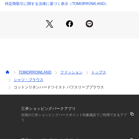
特定商取引に関する法律に基づく表示（TOMORROWLAND）
※商品の色味は、商品単体の画像をご確認ください
2023SS商品
店舗にお問い合わせの際は、下記の商品番号をお申し付けくだ
さい。
商品番号:12-01-32-01503
TOMORROWLAND
ファッション
トップス
シャツ・ブラウス
コットンリネンハードツイスト パフスリーブブラウス
三井ショッピングパークアプリ
全国の三井ショッピングパークポイント対象施設でご利用できるアプ
リ