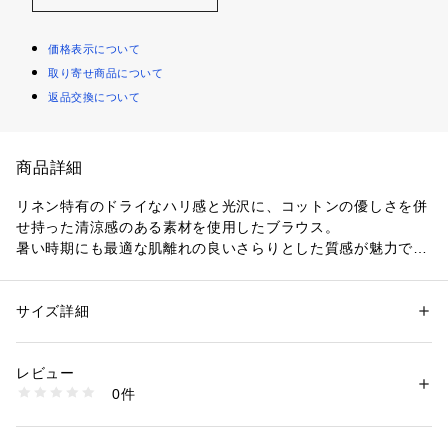
価格表示について
取り寄せ商品について
返品交換について
商品詳細
リネン特有のドライなハリ感と光沢に、コットンの優しさを併
せ持った清涼感のある素材を使用したブラウス。
暑い時期にも最適な肌離れの良いさらりとした質感が魅力で
す。
詰まったネックラインにふんわりとボリュームのあるパフスリ
ーブのコントラストがポイントの一着。
サイズ詳細
性別：
レディース
バックに配したボタンで後ろ姿にさりげないアクセントをプラ
カテゴリー：
ファッション
 ＞ 
トップス
 ＞ 
シャツ・ブラウス
素材：コットン62％　麻38％
スしています。
生産国：日本
レビュー
コンパクトな着丈でワイドパンツやフレアスカートなどボリュ
洗濯：手洗い、漂白不可、タンブル乾燥不可、自然乾燥、アイロン仕上げ
0件
ームのあるボトムスとも好相性。
可、ドライ可、ウエットクリーニング可
※詳しい洗濯方法については、商品の品質表示タグをご覧ください
一枚でさまになり、幅広いスタイリングで活躍してくれるアイ
商品番号：
1095000005674 
（モール）
テムです。
12013201503 （ショップ）