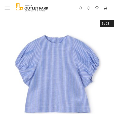
3
/
13