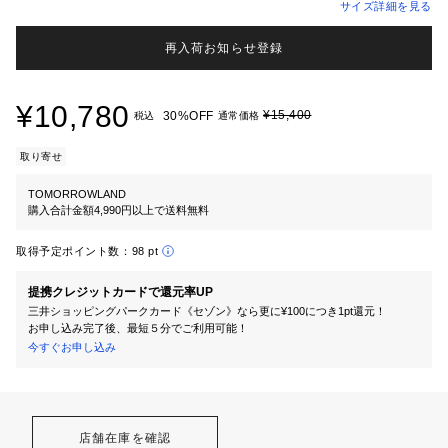
サイズ詳細を見る
再入荷お知らせ登録
¥10,780
¥15,400
30%OFF
税込
通常価格
取り寄せ
TOMORROWLAND
購入合計金額4,990円以上で送料無料
取得予定ポイント数：
98 pt
提携クレジットカードで還元率UP
三井ショッピングパークカード《セゾン》なら更に¥100につき1pt還元！
お申し込み完了後、最短５分でご利用可能！
今すぐお申し込み
店舗在庫を確認