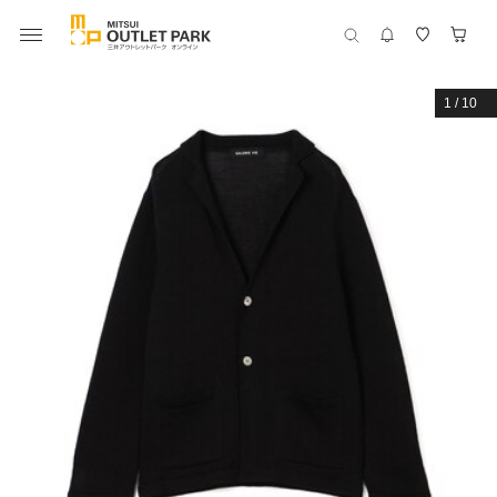
1
/
10