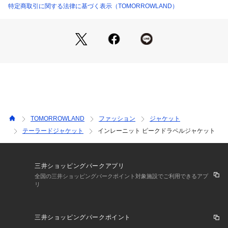
特定商取引に関する法律に基づく表示（TOMORROWLAND）
※商品の色味は、商品単体の画像をご確認ください
2023SS商品
店舗にお問い合わせの際は、下記の商品番号をお申し付けくだ
さい。
商品番号:23-07-31-07510
※※お取扱い上の注意※※
・素材の特性上、色移りしやすい性質があります。
TOMORROWLAND
ファッション
ジャケット
湿っている際の摩擦は特に色移りしやすい為ご注意下さい。
テーラードジャケット
インレーニット ピークドラペルジャケット
・特殊な製法により、麻のような硬さ、シャリ感のある独特の
風合いを出しています。	
加工の特性上、着用・お洗濯の繰り返しで風合いは柔らかくな
ります。
三井ショッピングパークアプリ
強く摩擦されると、表面の加工が剥がれて粉落ちする場合があ
全国の三井ショッピングパークポイント対象施設でご利用できるアプ
リ
り、色落ち・色移りしたように見えます。	
特に汗や雨で濡れた時は色移りしやすいので、コントラストの
強い色合わせはお避けください。	
三井ショッピングパークポイント
・ご自宅でのお洗濯の際は、洗濯方法を十分ご確認の上、やさ