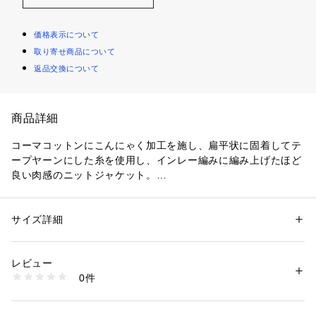
価格表示について
取り寄せ商品について
返品交換について
商品詳細
コーマコットンにこんにゃく加工を施し、扁平状に固着してテ
ープヤーンにした糸を使用し、インレー編みに編み上げたほど
良い肉感のニットジャケット。
独特なシャリ味と軽やかな着心地が魅力です。
さらりとした風合いで長い時期、ストレスフリーで心地よく着
用いただけます。
サイズ詳細
性別：
メンズ
ほど良くゆとりを持たせたシルエットで大人のリラックスさを
カテゴリー：
ファッション
 ＞ 
ジャケット
 ＞ 
テーラードジャケット
素材：コットン100％
感じる一着。
生産国：日本
レビュー
ラペルカラーやポケットの編みテクニック、ボタンバランスな
洗濯：手洗い、漂白不可、タンブル乾燥不可、自然乾燥、アイロン仕上げ
0件
ど細部にまでこだわって仕上げています。
可、ドライ可、ウエットクリーニング可
※詳しい洗濯方法については、商品の品質表示タグをご覧ください
カーディガン感覚で羽織っていただけ、カジュアルからきれい
商品番号：
1095000005978 
（モール）
めまで幅広いシーンで活躍してくれるアイテム。
23073107510 （ショップ）