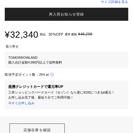
サイズ詳細を見る
再入荷お知らせ登録
¥32,340
¥46,200
30%OFF
税込
通常価格
取り寄せ
TOMORROWLAND
購入合計金額4,990円以上で送料無料
取得予定ポイント数：
294 pt
提携クレジットカードで還元率UP
三井ショッピングパークカード《セゾン》なら更に¥100につき1pt還元！
お申し込み完了後、最短５分でご利用可能！
今すぐお申し込み
店舗在庫を確認