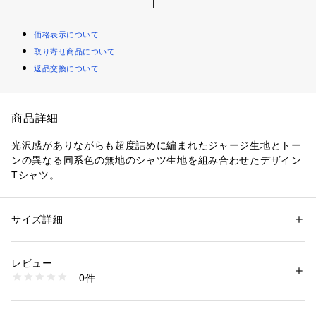
価格表示について
取り寄せ商品について
返品交換について
商品詳細
光沢感がありながらも超度詰めに編まれたジャージ生地とトー
ンの異なる同系色の無地のシャツ生地を組み合わせたデザイン
Tシャツ。
■素材
Tシャツ生地とシャツ生地を前身と後身で組み合わせたアイテ
サイズ詳細
性別：
メンズ
ム。
カテゴリー：
ファッション
 ＞ 
トップス
 ＞ 
Tシャツ・カットソー
素材：コットン100％　布帛：コットン96％　ポリウレタン4％
前からは「Tシャツ」の見た目を、後ろからは「シャツ」の表
生産国：日本
レビュー
情と、素材とデザインの掛け合わせが楽しめます。
洗濯：手洗い、漂白不可、タンブル乾燥不可、自然乾燥、アイロン仕上げ
0件
各パーツにトーンの異なる色を組み合わせることで、こなれ感
可、ドライ可、ウエットクリーニング可
※詳しい洗濯方法については、商品の品質表示タグをご覧ください
を演出。
商品番号：
1095000006234 
（モール）
63113111001 （ショップ）