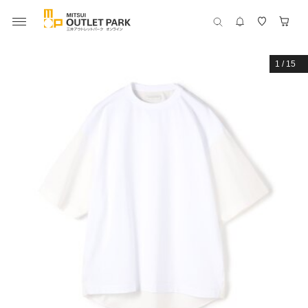
1
/
15