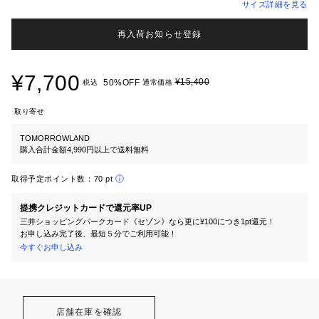
サイズ詳細を見る
再入荷お知らせ登録
¥7,700
¥15,400
50%OFF
税込
通常価格
取り寄せ
TOMORROWLAND
購入合計金額4,990円以上で送料無料
取得予定ポイント数：
70 pt
提携クレジットカードで還元率UP
三井ショッピングパークカード《セゾン》なら更に¥100につき1pt還元！
お申し込み完了後、最短５分でご利用可能！
今すぐお申し込み
店舗在庫を確認