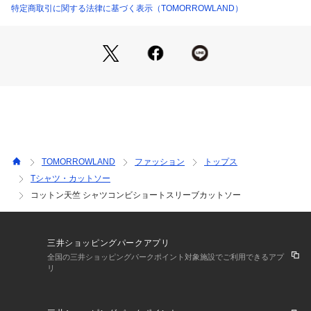
■デザイン
特定商取引に関する法律に基づく表示（TOMORROWLAND）
膨みのあるリラックスシルエットで、夏場でも快適な着用が可
能。
どんな肩巾にも合うように設計された袖のパターンで仕上げて
います。
※商品の色味は、商品単体の画像をご確認ください
2023SS商品
店舗にお問い合わせの際は、下記の商品番号をお申し付けくだ
TOMORROWLAND
ファッション
トップス
さい。
Tシャツ・カットソー
商品番号:63-11-31-11001
コットン天竺 シャツコンビショートスリーブカットソー
三井ショッピングパークアプリ
全国の三井ショッピングパークポイント対象施設でご利用できるアプ
リ