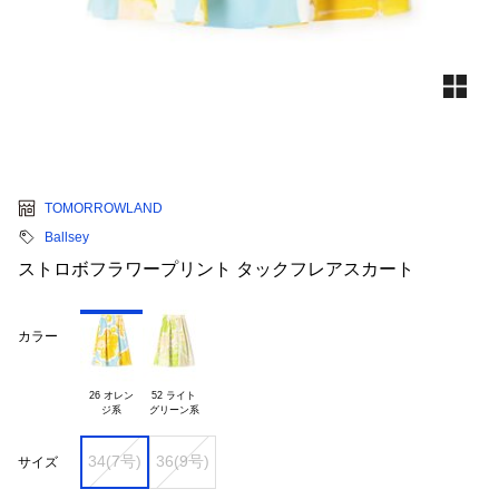
TOMORROWLAND
Ballsey
ストロボフラワープリント タックフレアスカート
カラー
26 オレン

52 ライト

34(7号)
36(9号)
サイズ