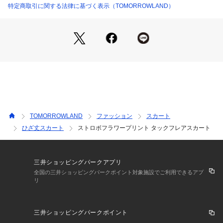
2023SS商品
特定商取引に関する法律に基づく表示（TOMORROWLAND）
店舗にお問い合わせの際は、下記の商品番号をお申し付けくだ
さい。
商品番号:11-05-31-05701
TOMORROWLAND
ファッション
スカート
ひざ丈スカート
ストロボフラワープリント タックフレアスカート
三井ショッピングパークアプリ
全国の三井ショッピングパークポイント対象施設でご利用できるアプ
リ
三井ショッピングパークポイント