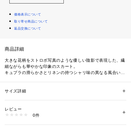
価格表示について
取り寄せ商品について
返品交換について
商品詳細
大きな花柄をストロボ写真のような優しい陰影で表現した、繊
細ながらも華やかな印象のスカート。
キュプラの滑らかさとリネンの持つシャリ味の異なる風合いを
あえてミックスさせ、独特なタッチを生み出しています。
すっきりしたウエストデザインに、両サイドに施したタックが
生み出すボリューム感で女性らしいフェミニンなバランスに。
サイズ詳細
性別：
レディース
バックウエストにはゴムを使用しており、タックイン・アウト
カテゴリー：
ファッション
 ＞ 
スカート
 ＞ 
ひざ丈スカート
素材：ポリエステル100％
どちらのスタイリングも美しく着こなしていただけます。
生産国：日本
レビュー
春の気分をぐっと盛り上げてくれる主役級のアイテム｡
洗濯：手洗い、漂白不可、タンブル乾燥不可、自然乾燥、アイロン仕上げ
0件
可、ドライ可、ウエットクリーニング可
※詳しい洗濯方法については、商品の品質表示タグをご覧ください
※商品の色味は、商品単体の画像をご確認ください
商品番号：
1095000006439 
（モール）
11053105701 （ショップ）