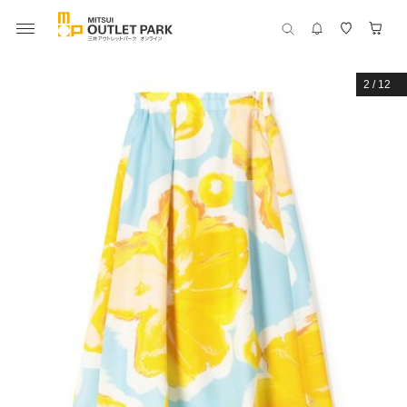
2
/
12