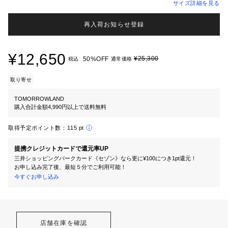
サイズ詳細を見る
再入荷お知らせ登録
¥12,650
¥25,300
50%OFF
税込
通常価格
取り寄せ
TOMORROWLAND
購入合計金額4,990円以上で送料無料
取得予定ポイント数：
115 pt
提携クレジットカードで還元率UP
三井ショッピングパークカード《セゾン》なら更に¥100につき1pt還元！
お申し込み完了後、最短５分でご利用可能！
今すぐお申し込み
店舗在庫を確認