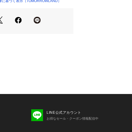
テム。
に基づく表示（TOMORROWLAND）
ショップ）
商品単体の画像をご確認ください
せの際は、下記の商品番号をお申し付
-01705
LINE公式アカウント
お得なセール・クーポン情報配信中