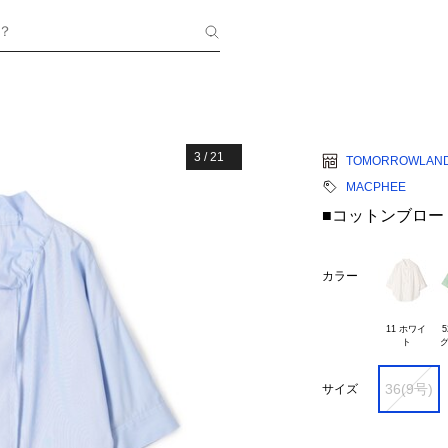
？
3
/
21
TOMORROWLAN
MACPHEE
■コットンブロー
カラー
11 ホワイ

5
36(9号)
サイズ