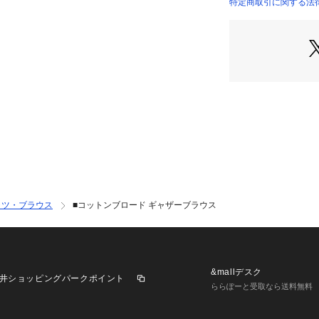
みいただけるアイ
特定商取引に関する法律
12013101705 （
※商品の色味は、
2023SS商品
店舗にお問い合わ
けください。
商品番号:12-01-31
ャツ・ブラウス
■コットンブロード ギャザーブラウス
&mallデスク
井ショッピングパークポイント
ららぽーと受取なら送料無料