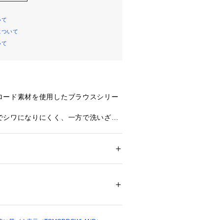
いて
について
いて
ロード素材を使用したブラウスシリー
でシワになりにくく、一方で洗いざら
ワ感とツヤが出るのでお好みや着こな
感をお楽しみいただけます。
はボクシーなシルエットとドルマンス
ス感がありつつも、デザイン性のある
ション
 ＞ 
トップス
 ＞ 
シャツ・ブラウス
％
ェミニンな雰囲気に仕上げた一着。
で襟元に変化をつけられ、きゅっと絞
不可、タンブル乾燥不可、自然乾燥、アイロ
ーとしても着用いただけます。
可、ウエットクリーニング可
ついては、商品の品質表示タグをご覧くださ
、ベストやワンピースなどとのレイヤ
活躍し、幅広いスタイリングをお楽し
06535 
（モール）