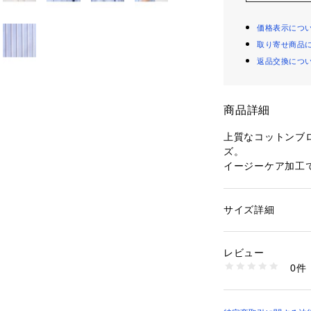
価格表示につ
取り寄せ商品
返品交換につ
商品詳細
上質なコットンブ
ズ。
イージーケア加工
しでも品の良いシ
しに合わせて素材
ギャザーブラウス
サイズ詳細
性別：
レディース
リーブでリラック
カテゴリー：
ファッ
素材：コットン100
ネックラインでフ
生産国：日本
レビュー
ボウタイの絞り方
洗濯：手洗い、漂白
0件
ればスタンドカラ
ン仕上げ可、ドライ
※詳しい洗濯方法に
一枚ではもちろん
い
ードスタイルにも
商品番号：
10950000