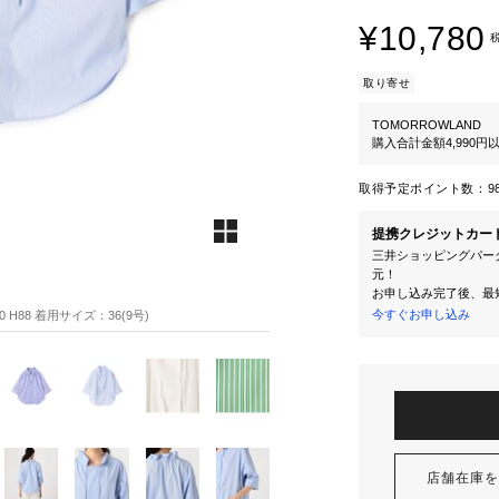
¥10,780
取り寄せ
TOMORROWLAND
購入合計金額4,990
取得予定ポイント数：
9
提携クレジットカー
三井ショッピングパーク
元！
お申し込み完了後、最
今すぐお申し込み
 H88 着用サイズ：36(9号)
店舗在庫