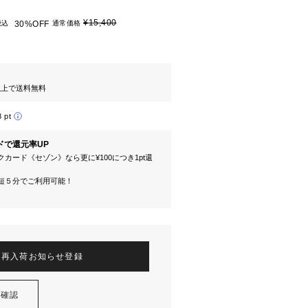
¥15,400
税込
30%OFF
通常価格
円以上で送料無料
8 pt
ドで還元率UP
カード《セゾン》なら更に¥100につき1pt還
短５分でご利用可能！
再入荷お知らせ登録
を確認