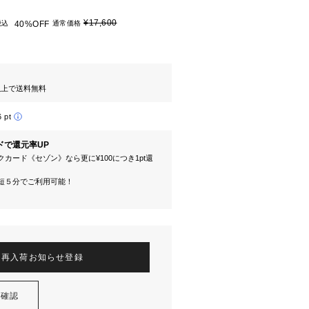
¥17,600
税込
40%OFF
通常価格
円以上で送料無料
6 pt
ドで還元率UP
カード《セゾン》なら更に¥100につき1pt還
短５分でご利用可能！
再入荷お知らせ登録
を確認