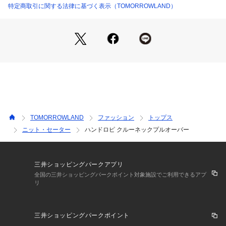
※商品の色味は、商品単体の画像をご確認ください
特定商取引に関する法律に基づく表示（TOMORROWLAND）
2023AW商品
店舗にお問い合わせの際は、下記の商品番号をお申し付けくだ
さい。
商品番号:12-02-34-02306
※※お取扱い上の注意※※
ほとんど撚り合わせていないワタのような状態の糸を使った編
TOMORROWLAND
ファッション
トップス
物です。
ニット・セーター
ハンドロピ クルーネックプルオーバー
大変デリケートなため、着用でのもみ作用やクリーニングな
ど、その程度によって、外観・風合いが変化していきます。
より良い状態を長持ちさせる為、ソフトなお取扱いをこころが
けて下さい。
三井ショッピングパークアプリ
全国の三井ショッピングパークポイント対象施設でご利用できるアプ
リ
三井ショッピングパークポイント