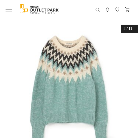
2
/
11