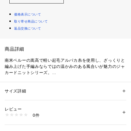
価格表示について
取り寄せ商品について
返品交換について
商品詳細
南米ペルーの嵩高で軽い起毛アルパカ糸を使用し、ざっくりと
編み上げた手編みならではの温かみのある風合いが魅力のジャ
カードニットシリーズ。
凹凸のある糸が大きな柄に深みを生み出しています。
クルーネックプルオーバーはゆったりとしたボックスシルエッ
トで抜け感がありつつも、詰まったネックラインにコンパクト
サイズ詳細
性別：
レディース
な丈感ですっきりとしたバランスに。
カテゴリー：
ファッション
 ＞ 
トップス
 ＞ 
ニット・セーター
素材：ウール62％　アルパカ31％　ナイロン7％
一枚ではもちろん、シャツやタートルネックなどとレイヤード
生産国：ペルー
レビュー
するのもおすすめです。
洗濯：洗濯不可、漂白不可、タンブル乾燥不可、アイロン仕上げ可、ドラ
0件
秋冬のスタイリングの主役になってくれるキュートな表情のア
イ可、ウエットクリーニング不可
※詳しい洗濯方法については、商品の品質表示タグをご覧ください
イテム。
商品番号：
1095000006745 
（モール）
12023402306 （ショップ）