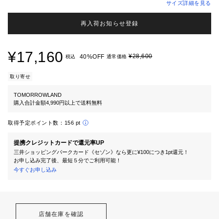
サイズ詳細を見る
再入荷お知らせ登録
¥17,160
¥28,600
40%OFF
税込
通常価格
取り寄せ
TOMORROWLAND
購入合計金額4,990円以上で送料無料
取得予定ポイント数：
156 pt
提携クレジットカードで還元率UP
三井ショッピングパークカード《セゾン》なら更に¥100につき1pt還元！
お申し込み完了後、最短５分でご利用可能！
今すぐお申し込み
店舗在庫を確認