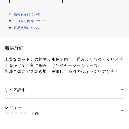
価格表示について
取り寄せ商品について
返品交換について
商品詳細
上質なコットンの甘撚り糸を使用し、通常よりもゆっくりと時
間をかけて丁寧に編み上げたジャージーシリーズ。
生地全体にガス焼き加工を施し、毛羽の少ないクリアな表面感
に仕上げています。
ハイネックプルオーバーはボディラインに沿ってウエストシェ
イプさせたカッティングがポイント。
サイズ詳細
性別：
レディース
首に優しく吸い付くようなハイネックのサイズ感ですっきりと
カテゴリー：
ファッション
 ＞ 
トップス
 ＞ 
Tシャツ・カットソー
素材：コットン100％
した上品さをプラスしています。
生産国：日本
レビュー
袖丈はやや長めなのでくしゅくしゅっと弛ませて着こなすのが
洗濯：手洗い、漂白不可、タンブル乾燥不可、自然乾燥、アイロン仕上げ
0件
おすすめ。
可、ドライ可、ウエットクリーニング可
※詳しい洗濯方法については、商品の品質表示タグをご覧ください
一枚着としてもレイヤードアイテムとしても活躍し、スタイル
商品番号：
1095000006960 
（モール）
問わず幅広くお召しいただける万能なベーシックアイテムで
22033403101 （ショップ）