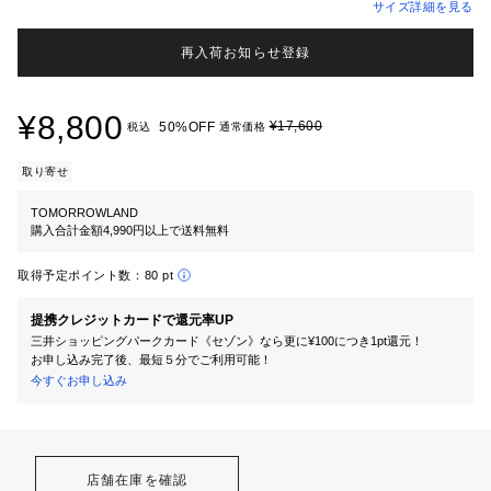
サイズ詳細を見る
再入荷お知らせ登録
¥8,800
¥17,600
50%OFF
税込
通常価格
取り寄せ
TOMORROWLAND
購入合計金額4,990円以上で送料無料
取得予定ポイント数：
80 pt
提携クレジットカードで還元率UP
三井ショッピングパークカード《セゾン》なら更に¥100につき1pt還元！
お申し込み完了後、最短５分でご利用可能！
今すぐお申し込み
店舗在庫を確認