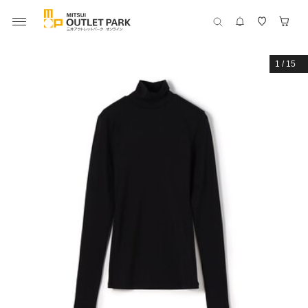
1
/
15