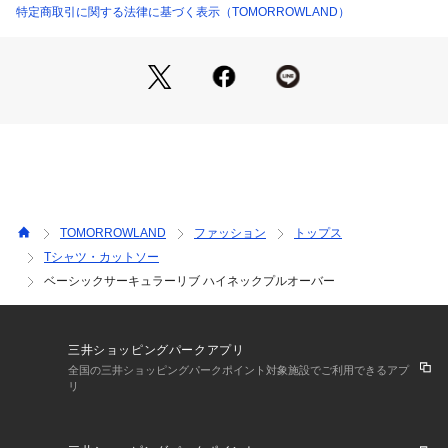
す。
特定商取引に関する法律に基づく表示（TOMORROWLAND）
※商品の色味は、商品単体の画像をご確認ください
2023AW商品
店舗にお問い合わせの際は、下記の商品番号をお申し付けくだ
さい。
商品番号:22-03-34-03101
TOMORROWLAND
ファッション
トップス
Tシャツ・カットソー
ベーシックサーキュラーリブ ハイネックプルオーバー
三井ショッピングパークアプリ
全国の三井ショッピングパークポイント対象施設でご利用できるアプ
リ