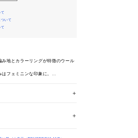
いて
について
いて
編み地とカラーリングが特徴のウール
みはフェミニンな印象に。
で様々なスタイリングをお楽しみいた
て少し詰まった編み目に仕上げ、総レ
やすくしています。
ション
 ＞ 
パンツ
 ＞ 
ロングパンツ
ナイロン8％ ポリウレタン2％
（商品番号：35-02-34-02303）
35-05-34-05303）とセットアッ
白不可、タンブル乾燥不可、アイロン仕上げ
こともできます。
ットクリーニング不可
ついては、商品の品質表示タグをご覧くださ
ールデザインが光る一着です。
07309 
（モール）