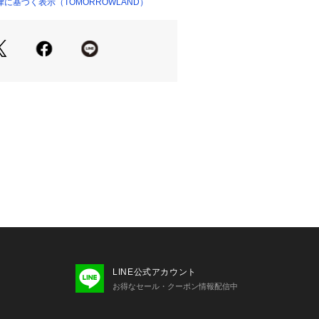
商品単体の画像をご確認ください
に基づく表示（TOMORROWLAND）
ショップ）
せの際は、下記の商品番号をお申し付
-04303
LINE公式アカウント
お得なセール・クーポン情報配信中