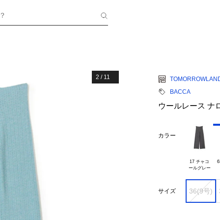
？
2
/
11
TOMORROWLAN
BACCA
ウールレース ナ
カラー
17 チャコ

6
36(9号)
サイズ