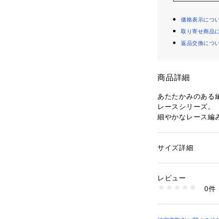
価格表示につ
取り寄せ商品
返品交換につ
商品詳細
あたたかみのある
レースシリーズ。
細やかなレース編
コンパクトな丈感
だけます。
ストレッチを入れ
サイズ詳細
性別：
レディース
ースながらも履き
カテゴリー：
ファッ
素材：ウール90％ 
同素材のカーディガン
生産国：中国
レビュー
スカート（商品番号：
洗濯：洗濯不可、漂
0件
プで着用いただく
可、ドライ可、ウエ
※詳しい洗濯方法に
細やかなディティ
い
商品番号：
10950000