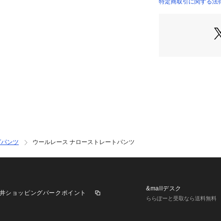
※商品の色味は、
特定商取引に関する法律
35043404303 （
2023AW商品
店舗にお問い合わ
けください。
商品番号:35-04-34
グパンツ
ウールレース ナローストレートパンツ
&mallデスク
井ショッピングパークポイント
ららぽーと受取なら送料無料