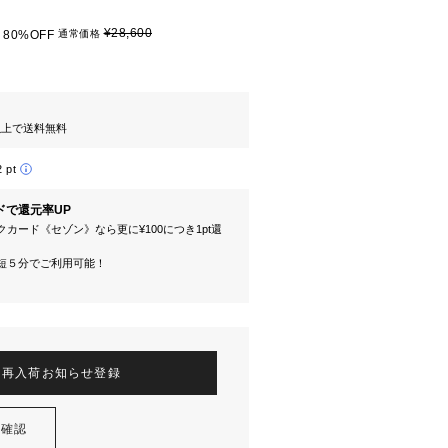
¥28,600
80%OFF
通常価格
円以上で送料無料
2 pt
ドで還元率UP
カード《セゾン》なら更に¥100につき1pt還
短５分でご利用可能！
再入荷お知らせ登録
を確認