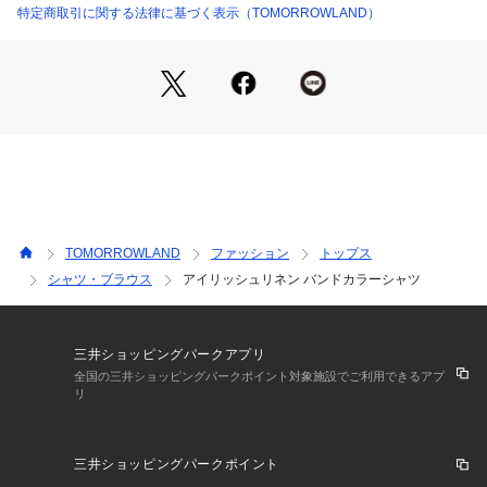
たリネン生地です。
特定商取引に関する法律に基づく表示（TOMORROWLAND）
■デザイン
台衿は低めで前下がりを強くつけて、ドレス仕立てのバンドカ
ラー。リラックス感のある見た目に拘った1着。
ボディはスリムフィットながらも、立体的なパターンメイクと
日本のファクトリーの丁寧な縫製による着心地の良さが特徴。
衿、カフスはイタリアのつくりを踏襲し、接着芯を採用。日々
のアイロンワークが容易ながらも、表情がしっかり決まりま
す。
TOMORROWLAND
ファッション
トップス
※商品の色味は、商品単体の画像をご確認ください
シャツ・ブラウス
アイリッシュリネン バンドカラーシャツ
2023SS商品
店舗にお問い合わせの際は、下記の商品番号をお申し付けくだ
三井ショッピングパークアプリ
さい。
全国の三井ショッピングパークポイント対象施設でご利用できるアプ
リ
商品番号:61-01-32-01403
三井ショッピングパークポイント