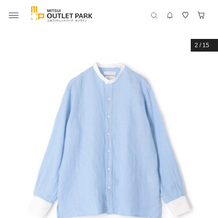
2
/
15