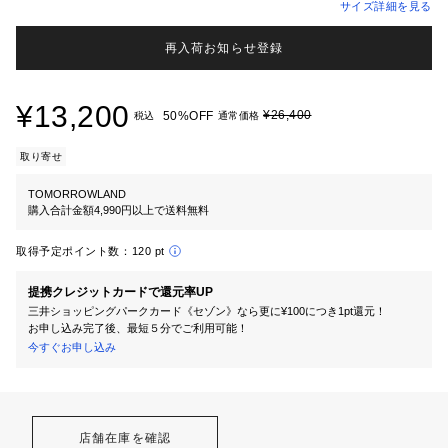
サイズ詳細を見る
再入荷お知らせ登録
¥13,200
¥26,400
50%OFF
税込
通常価格
取り寄せ
TOMORROWLAND
購入合計金額4,990円以上で送料無料
取得予定ポイント数：
120 pt
提携クレジットカードで還元率UP
三井ショッピングパークカード《セゾン》なら更に¥100につき1pt還元！
お申し込み完了後、最短５分でご利用可能！
今すぐお申し込み
店舗在庫を確認