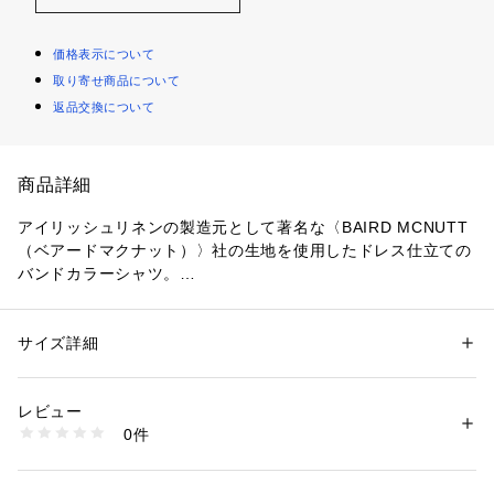
価格表示について
取り寄せ商品について
返品交換について
商品詳細
アイリッシュリネンの製造元として著名な〈BAIRD MCNUTT
（ベアードマクナット）〉社の生地を使用したドレス仕立ての
バンドカラーシャツ。
台衿を低めにし、着用した際のリラックス感を重視してデザイ
ンされたニューモデル。
サイズ詳細
性別：
メンズ
■素材
カテゴリー：
ファッション
 ＞ 
トップス
 ＞ 
シャツ・ブラウス
素材：麻100％
1912年創業のBAIRD MCNUTT社のアイリッシュリネンは、
生産国：日本
レビュー
様々な欧米のブランドから愛されています。
洗濯：手洗い、漂白不可、タンブル乾燥不可、自然乾燥、アイロン仕上げ
0件
光沢のある表面感とクリアな発色が特徴です。
可、ドライ可、ウエットクリーニング可
※詳しい洗濯方法については、商品の品質表示タグをご覧ください
アイルランド伝統の職人技術と、美しい自然の湧き水を使用
商品番号：
1095000007314 
（モール）
し、紡績、染色、製織まで一貫で行われ、拘りをもって作られ
61013201403 （ショップ）