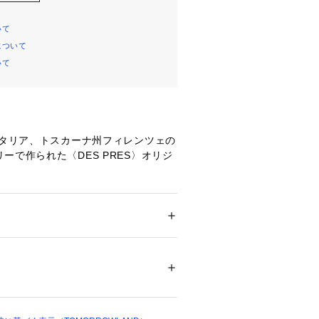
いて
について
いて
イタリア、トスカーナ州フィレンツェの
ーで作られた〈DES PRES〉オリジ
性らしい印象のアーモンドトゥに安定
ーヒールで、凛としたシャープな印象
ズ
 ＞ 
その他シューズ
.5cm
07792 
（モール）
.0cm
ショップ）
.5cm