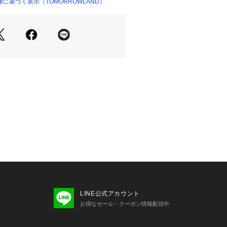
基準が異なり、デザインや素材、ブラ
に基づく表示（TOMORROWLAND）
があります。
な目安としてご利用ください。
商品単体の画像をご確認ください
せの際は、下記の商品番号をお申し付
-01029
破損につきましては商品に不良が無い
せていただいております。
LINE公式アカウント
お得なセール・クーポン情報配信中