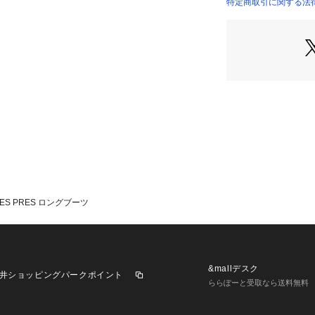
国によってサイズ
特定商取引に関する法律
ンドによっても差
あくまでも標準的
※商品の色味は、
2023AW商品
店舗にお問い合わ
けください。
商品番号:26-01-35
※包装紙破損、箱
場合に限り出荷さ
ES PRES ロングブーツ
&mallデスク
井ショッピングパークポイント
ららぽーと受取なら送料無料