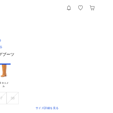
D
NG
ングブーツ
3 キャメ

37
38
サイズ詳細を見る