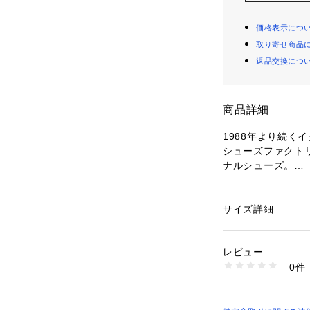
価格表示につ
取り寄せ商品
返品交換につ
商品詳細
1988年より続く
シューズファクトリ
ナルシューズ。
ロングブーツは女
感のあるチャンキ
に。
サイズ詳細
性別：
レディース
カテゴリー：
シュー
素材：-
※サイズ※
レビュー
36.0 23.0cm～23
商品番号：
10950000
0件
37.0 23.5cm～24
26013501029 （
38.0 24.0cm～24