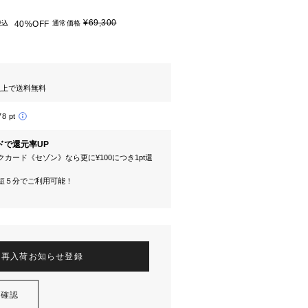
¥69,300
税込
40%OFF
通常価格
円以上で送料無料
78 pt
ドで還元率UP
カード《セゾン》なら更に¥100につき1pt還
短５分でご利用可能！
再入荷お知らせ登録
を確認