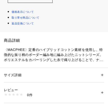
価格表示について
取り寄せ商品について
返品交換について
商品詳細
〈MACPHEE〉定番のハイブリッドコットン素材を使用し、特
徴的な振り柄のボーダー編み地に編み上げたニットシリーズ。
ポリエステルをカバーリングした糸で織り上げることで、ナチ
ュラルでカジュアルな風合いと軽さを両立させました。
レースアッププルオーバーはマリンスモックを彷彿とさせるレ
ースアップディテールがポイントの一枚。
サイズ詳細
性別：
レディース
ボディ・スリーブともにゆったりとしたシルエットでリラック
カテゴリー：
ファッション
 ＞ 
トップス
 ＞ 
ニット・セーター
素材：11 ホワイト、27 オレンジ：コットン60％　ポリエステル40％　6
スした雰囲気で着用いただけます。
2 ネイビー：コットン65％　ポリエステル27％　ナイロン8％
レビュー
太めの紐は結ばずにラフに垂らして着こなすのがおすすめ。
生産国：中国
0件
存在感がありつつもどんなボトムスとも合わせやすく幅広いコ
洗濯：手洗い、漂白不可、タンブル乾燥不可、自然乾燥、アイロン仕上げ
可、ドライ可、ウエットクリーニング可
ーディネートをお楽しみいただけるアイテムです。
※詳しい洗濯方法については、商品の品質表示タグをご覧ください
商品番号：
1095000008013 
（モール）