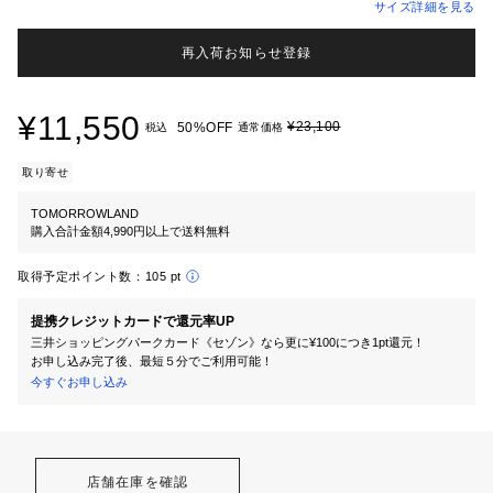
サイズ詳細を見る
再入荷お知らせ登録
¥11,550
¥23,100
50%OFF
税込
通常価格
取り寄せ
TOMORROWLAND
購入合計金額4,990円以上で送料無料
取得予定ポイント数：
105 pt
提携クレジットカードで還元率UP
三井ショッピングパークカード《セゾン》なら更に¥100につき1pt還元！
お申し込み完了後、最短５分でご利用可能！
今すぐお申し込み
店舗在庫を確認