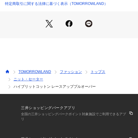
※商品の色味は、商品単体の画像をご確認ください
特定商取引に関する法律に基づく表示（TOMORROWLAND）
12024102105 （ショップ）
2024SS商品
店舗にお問い合わせの際は、下記の商品番号をお申し付けくだ
さい。
商品番号:12-02-41-02105
TOMORROWLAND
ファッション
トップス
ニット・セーター
ハイブリットコットン レースアッププルオーバー
三井ショッピングパークアプリ
全国の三井ショッピングパークポイント対象施設でご利用できるアプ
リ