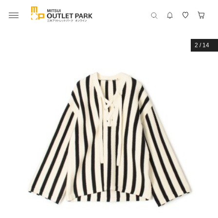
2
/
14