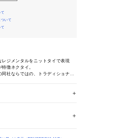
いて
について
いて
なレジメンタルをニットタイで表現
が特徴ネクタイ。
の同社ならではの、トラディショナル
ンにアップデートした1本です。
igi（フラテッリ ルイージ）〉
クの産地のコモにオフィスを構えるフ
ション
 ＞ 
スーツ・ネクタイ
 ＞ 
ネクタイ
、多くのビッグメゾンでクリエーショ
のキャリアで得た経験から、素材開
白不可、タンブル乾燥不可、アイロン仕上げ
インの提案を得意としていることか
ついては、商品の品質表示タグをご覧くださ
得ている。
08106 
（モール）