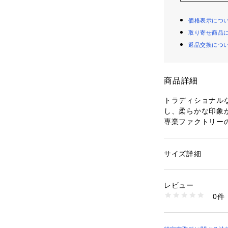
価格表示につ
取り寄せ商品
返品交換につ
商品詳細
トラディショナル
し、柔らかな印象
専業ファクトリー
なアイテムをモダ
〈Fratelli Lu
サイズ詳細
性別：
メンズ
北イタリアのシル
カテゴリー：
ファッ
素材：シルク100％
ァクトリーであり
生産国：イタリア
レビュー
ンを担当。そこで
洗濯：洗濯不可、漂
0件
発、色使い、デザ
可、ドライ可
※詳しい洗濯方法に
ら、多くの支持を
い
商品番号：
10950000