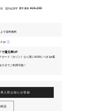
¥24,200
税込
50%OFF
通常価格
円以上で送料無料
10 pt
ドで還元率UP
カード《セゾン》なら更に¥100につき1pt還
短５分でご利用可能！
再入荷お知らせ登録
を確認