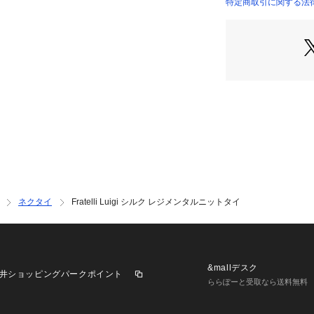
※商品の色味は、
特定商取引に関する法律
65023202022 （
2023SS商品
店舗にお問い合わ
けください。
商品番号:65-02-32
ネクタイ
Fratelli Luigi シルク レジメンタルニットタイ
&mallデスク
井ショッピングパークポイント
ららぽーと受取なら送料無料