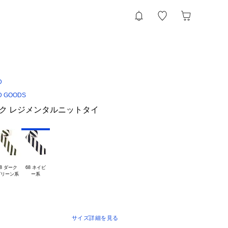
D
 GOODS
igi シルク レジメンタルニットタイ
8 ダーク

68 ネイビ

サイズ詳細を見る