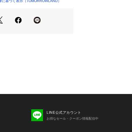
商品単体の画像をご確認ください
に基づく表示（TOMORROWLAND）
ショップ）
せの際は、下記の商品番号をお申し付
-02022
LINE公式アカウント
お得なセール・クーポン情報配信中