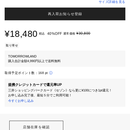
サイズ詳細を見る
再入荷お知らせ登録
¥18,480
¥30,800
40%OFF
税込
通常価格
取り寄せ
TOMORROWLAND
購入合計金額4,990円以上で送料無料
取得予定ポイント数：
168 pt
提携クレジットカードで還元率UP
三井ショッピングパークカード《セゾン》なら更に¥100につき1pt還元！
お申し込み完了後、最短５分でご利用可能！
今すぐお申し込み
店舗在庫を確認