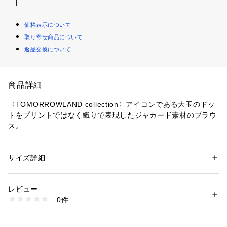
価格表示について
取り寄せ商品について
返品交換について
商品詳細
〈TOMORROWLAND collection〉アイコンである大玉のドッ
トをプリントではなく織りで表現したジャカード素材のブラウ
ス。
カットジャカードならではの柄端のフリンジが絶妙な凹凸を感
じさせます。
大胆なボリュームスリーブや胸下とアームの切り替え位置に寄
サイズ詳細
性別：
レディース
せたギャザーが生み出すふんわりとした丸みのあるフォルム
カテゴリー：
ファッション
 ＞ 
トップス
 ＞ 
シャツ・ブラウス
素材：コットン75%　シルク25％
で、フェミニンかつエアリーな雰囲気の一着です。
生産国：日本
レビュー
一枚ではもちろん、寒い時期にはタートルネックなどをインし
洗濯：洗濯不可、漂白不可、タンブル乾燥不可、アイロン仕上げ可、ドラ
0件
て着こなすのもおすすめ。
イ可、ウエットクリーニング可
※詳しい洗濯方法については、商品の品質表示タグをご覧ください
存在感があり、シンプルなボトムスと合わせるだけでスタイリ
商品番号：
1095000008193 
（モール）
ングが完成するアイテムです。
14014101004 （ショップ）