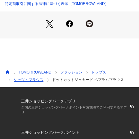
特定商取引に関する法律に基づく表示（TOMORROWLAND）
※商品の色味は、商品単体の画像をご確認ください
2024SS商品
店舗にお問い合わせの際は、下記の商品番号をお申し付けくだ
さい。
商品番号:14-01-41-01004
※※お取扱い上の注意※※
・素材の特性上、色移りしやすい性質があります。
TOMORROWLAND
ファッション
トップス
湿っている際の摩擦は特に色移りしやすい為ご注意下さい。
シャツ・ブラウス
ドットカットジャカード ペプラムブラウス
・大変デリケートな素材です。
素材表面の組織や糸質などから引っ掛けやすい為、やさしいお
取扱いをお願いします。
三井ショッピングパークアプリ
全国の三井ショッピングパークポイント対象施設でご利用できるアプ
リ
三井ショッピングパークポイント