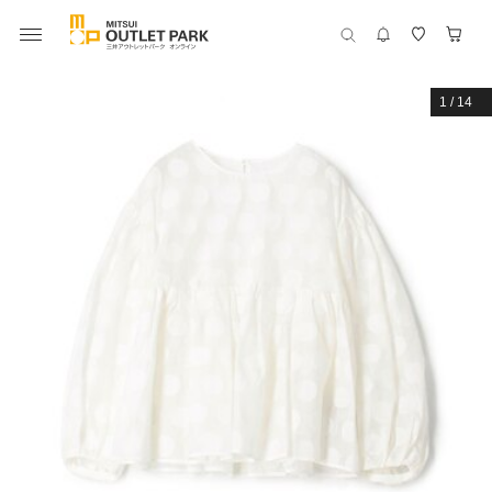
1
/
14