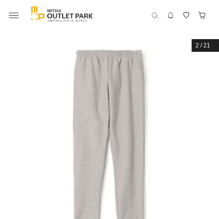
2
/
21