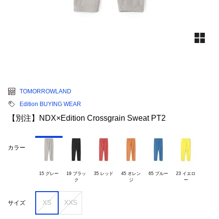
TOMORROWLAND
Edition BUYING WEAR
【別注】NDX×Edition Crossgrain Sweat PT2
カラー
15 グレー
19 ブラッ

35 レッド
45 オレン

65 ブルー
23 イエロ

XS
XXS
サイズ