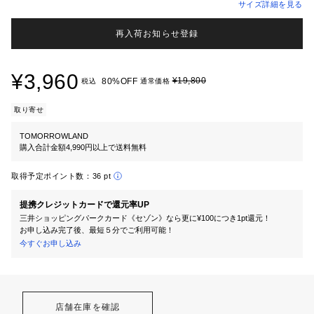
サイズ詳細を見る
再入荷お知らせ登録
¥3,960
¥19,800
80%OFF
税込
通常価格
取り寄せ
TOMORROWLAND
購入合計金額4,990円以上で送料無料
取得予定ポイント数：
36 pt
提携クレジットカードで還元率UP
三井ショッピングパークカード《セゾン》なら更に¥100につき1pt還元！
お申し込み完了後、最短５分でご利用可能！
今すぐお申し込み
店舗在庫を確認