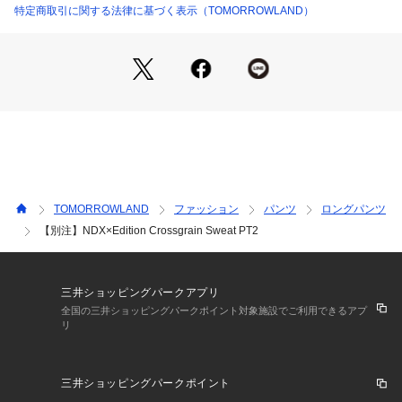
”完璧なものは存在しない”という信念を掲げ、素材や技術、製
特定商取引に関する法律に基づく表示（TOMORROWLAND）
造工程を進化させ続けることを楽しみ、新たな発見やあらゆる
製造方法を探求すべく、NDXにシーズンやコレクションといっ
た概念は存在せず、常にNDXの製造における探求、実験、発明
の最新の結果が反映されたプロダクトをリリースしていく。
※商品の色味は、商品単体の画像をご確認ください
2023AW商品
店舗にお問い合わせの際は、下記の商品番号をお申し付けくだ
TOMORROWLAND
ファッション
パンツ
ロングパンツ
さい。
【別注】NDX×Edition Crossgrain Sweat PT2
商品番号:37-04-35-04006
三井ショッピングパークアプリ
全国の三井ショッピングパークポイント対象施設でご利用できるアプ
リ
三井ショッピングパークポイント