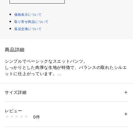
価格表示について
取り寄せ商品について
返品交換について
商品詳細
シンプルでベーシックなスエットパンツ。
しっかりとした肉厚な生地が特徴で、バランスの取れたシルエ
ットに仕上がっています。
裏地は柔らかい肌当たりの裏起毛に。
同素材のプルオーバー(品番：37033503003)とセットアップで
の着用もおすすめです。
サイズ詳細
性別：
レディース
カテゴリー：
ファッション
 ＞ 
パンツ
 ＞ 
ロングパンツ
素材：コットン100％
〈NDX（エヌディーエックス）〉
生産国：ポルトガル
レビュー
プロポーション、クラシックなカット、完璧なフィットを併せ
洗濯：洗濯機、漂白不可、タンブル乾燥可、アイロン仕上げ可、ドライ不
0件
持つ”エッセンシャルウェア＝最高のベーシック”を提供するた
可
※詳しい洗濯方法については、商品の品質表示タグをご覧ください
めの研究、技術設計、製造、革新の発展から誕生したブラン
商品番号：
1095000008283 
（モール）
ド。
37043504006 （ショップ）