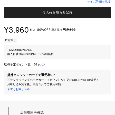
サイズ詳細を見る
再入荷お知らせ登録
¥3,960
¥19,800
80%OFF
税込
通常価格
取り寄せ
TOMORROWLAND
購入合計金額4,990円以上で送料無料
取得予定ポイント数：
36 pt
提携クレジットカードで還元率UP
三井ショッピングパークカード《セゾン》なら更に¥100につき1pt還元！
お申し込み完了後、最短５分でご利用可能！
今すぐお申し込み
店舗在庫を確認