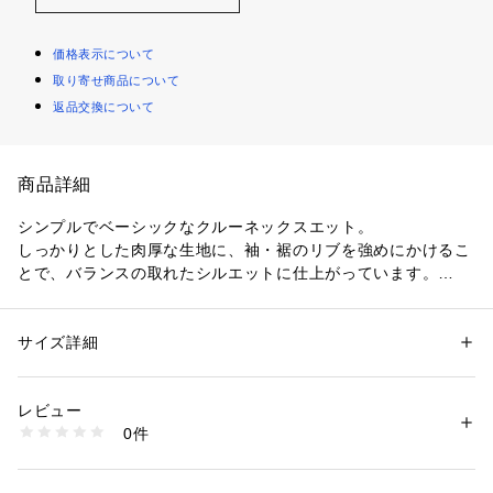
価格表示について
取り寄せ商品について
返品交換について
商品詳細
シンプルでベーシックなクルーネックスエット。
しっかりとした肉厚な生地に、袖・裾のリブを強めにかけるこ
とで、バランスの取れたシルエットに仕上がっています。
裏地は柔らかい肌当たりの裏起毛。
同素材のパンツ(品番：37043504006)とセットアップでの着用
もおすすめです。
サイズ詳細
性別：
レディース
カテゴリー：
ファッション
 ＞ 
トップス
 ＞ 
Tシャツ・カットソー
素材：コットン100％
〈NDX（エヌディーエックス）〉
生産国：ポルトガル
レビュー
プロポーション、クラシックなカット、完璧なフィットを併せ
洗濯：洗濯機、漂白不可、タンブル乾燥可、アイロン仕上げ可、ドライ不
0件
持つ”エッセンシャルウェア＝最高のベーシック”を提供するた
可
※詳しい洗濯方法については、商品の品質表示タグをご覧ください
めの研究、技術設計、製造、革新の発展から誕生したブラン
商品番号：
1095000008295 
（モール）
ド。
37033503003 （ショップ）