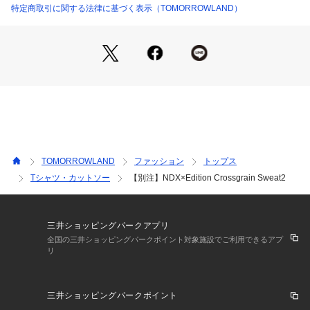
”完璧なものは存在しない”という信念を掲げ、素材や技術、製
特定商取引に関する法律に基づく表示（TOMORROWLAND）
造工程を進化させ続けることを楽しみ、新たな発見やあらゆる
製造方法を探求すべく、NDXにシーズンやコレクションといっ
た概念は存在せず、常にNDXの製造における探求、実験、発明
の最新の結果が反映されたプロダクトをリリースしていく。
※商品の色味は、商品単体の画像をご確認ください
2023AW商品
店舗にお問い合わせの際は、下記の商品番号をお申し付けくだ
TOMORROWLAND
ファッション
トップス
さい。
Tシャツ・カットソー
【別注】NDX×Edition Crossgrain Sweat2
商品番号:37-03-35-03003
三井ショッピングパークアプリ
全国の三井ショッピングパークポイント対象施設でご利用できるアプ
リ
三井ショッピングパークポイント