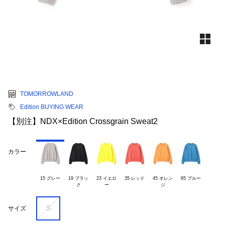
TOMORROWLAND
Edition BUYING WEAR
【別注】NDX×Edition Crossgrain Sweat2
カラー
15 グレー
19 ブラッ

23 イエロ

35 レッド
45 オレン

65 ブルー
S
サイズ