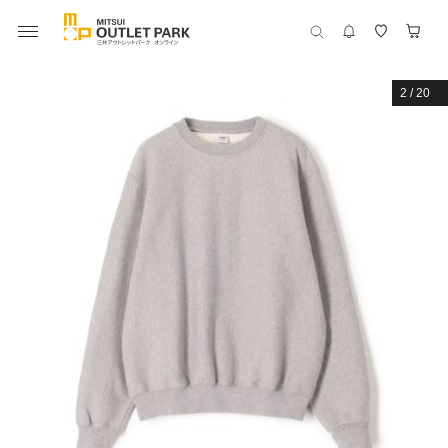
2
/
20