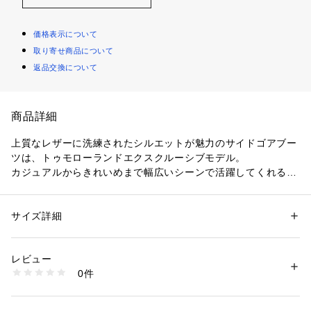
価格表示について
取り寄せ商品について
返品交換について
商品詳細
上質なレザーに洗練されたシルエットが魅力のサイドゴアブー
ツは、トゥモローランドエクスクルーシブモデル。
カジュアルからきれいめまで幅広いシーンで活躍してくれる一
足です。
〈SARTORE（サルトル）〉
サイズ詳細
性別：
レディース
1959年にポール・サルトルとその妻マルセル・サルトルの2人
カテゴリー：
シューズ
 ＞ 
その他シューズ
素材：-
が、ニース近くにある小さな町ブレイユ＝シュル＝ロワイヤに
生産国：イタリア
レビュー
設立したフランスの老舗シューズブランド。
商品番号：
1095000008539 
（モール）
0件
1997年、イタリアを生産拠点に移し、卓越した技術とスタイ
33013501031 （ショップ）
リッシュなシューズを生み出している。特に乗馬ブーツは有
名。