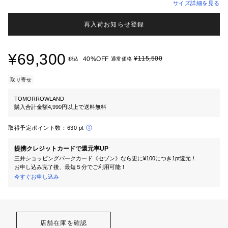
サイズ詳細を見る
再入荷お知らせ登録
¥69,300
¥115,500
40%OFF
税込
通常価格
取り寄せ
TOMORROWLAND
購入合計金額4,990円以上で送料無料
取得予定ポイント数：
630 pt
提携クレジットカードで還元率UP
三井ショッピングパークカード《セゾン》なら更に¥100につき1pt還元！
お申し込み完了後、最短５分でご利用可能！
今すぐお申し込み
店舗在庫を確認