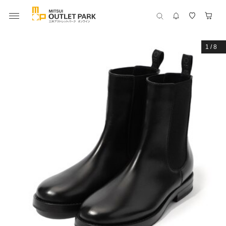
1
/
8