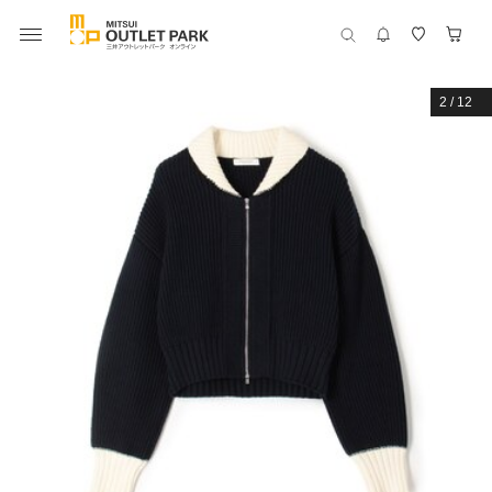
2
/
12