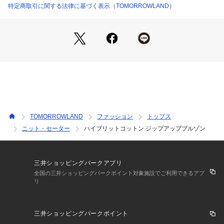
ーの2色展開。
特定商取引に関する法律に基づく表示（TOMORROWLAND）
※商品の色味は、商品単体または素材アップ画像をご確認くだ
さい
2024SS商品
店舗にお問い合わせの際は、下記の商品番号をお申し付けくだ
さい。
商品番号:12-02-41-02104
TOMORROWLAND
ファッション
トップス
ニット・セーター
ハイブリットコットン ジップアップブルゾン
三井ショッピングパークアプリ
全国の三井ショッピングパークポイント対象施設でご利用できるアプ
リ
三井ショッピングパークポイント