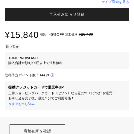
サイズ詳細を見る
再入荷お知らせ登録
¥15,840
¥26,400
40%OFF
税込
通常価格
取り寄せ
TOMORROWLAND
購入合計金額4,990円以上で送料無料
取得予定ポイント数：
144 pt
提携クレジットカードで還元率UP
三井ショッピングパークカード《セゾン》なら更に¥100につき1pt還元！
お申し込み完了後、最短５分でご利用可能！
今すぐお申し込み
店舗在庫を確認