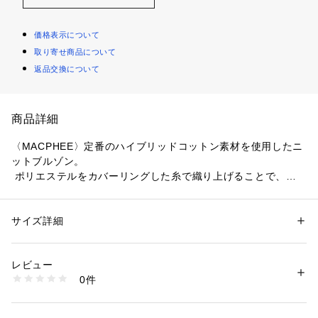
価格表示について
取り寄せ商品について
返品交換について
商品詳細
〈MACPHEE〉定番のハイブリッドコットン素材を使用したニ
ットブルゾン。
 ポリエステルをカバーリングした糸で織り上げることで、ナ
チュラルでカジュアルな風合いと軽さを両立させました。
ややスポーティーなジップ使いとレトロなスタジャンを思わせ
るようなショールカラーがデザインポイントです。
サイズ詳細
性別：
レディース
ニットならではのテクニックでシンプルながらも凹凸感のある
カテゴリー：
ファッション
 ＞ 
トップス
 ＞ 
ニット・セーター
素材：コットン60％　ポリエステル40％
仕上がりに。
生産国：中国
レビュー
コンパクトな丈感でワイドパンツやロングスカートなどのボリ
洗濯：手洗い、漂白不可、タンブル乾燥不可、自然乾燥、アイロン仕上げ
0件
ュームボトムスとも相性抜群。ライトなアウター感覚で長い時
可、ドライ可、ウエットクリーニング可
※詳しい洗濯方法については、商品の品質表示タグをご覧ください
期活躍してくれるアイテムです。
商品番号：
1095000008705 
（モール）
ピュアな印象のホワイトと襟と袖口のリブを配色にしたネイビ
12024102104 （ショップ）