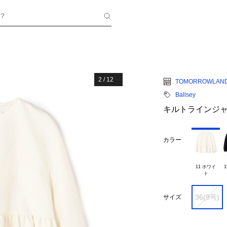
？
2
/
12
TOMORROWLAN
Ballsey
キルトラインジャ
カラー
11 ホワイ

1
36(9号)
サイズ