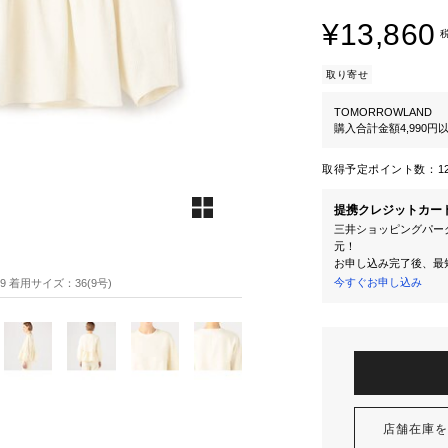
¥13,860
取り寄せ
TOMORROWLAND
購入合計金額4,990
取得予定ポイント数：
1
提携クレジットカー
三井ショッピングパーク
元！
お申し込み完了後、最
今すぐお申し込み
89 着用サイズ：36(9号)
店舗在庫