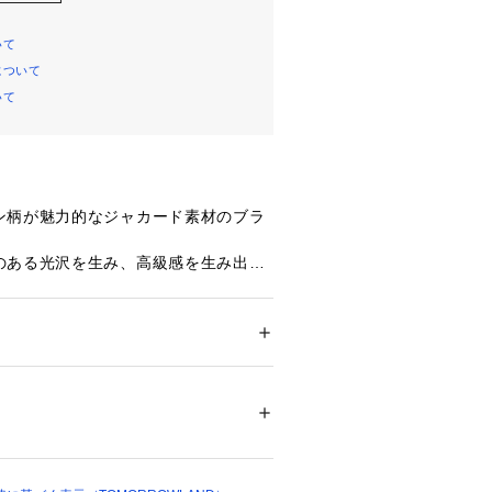
いて
について
いて
ン柄が魅力的なジャカード素材のブラ
のある光沢を生み、高級感を生み出し
プラムシルエットでウエスト位置が高
ムがありつつもすっきりとしたバラン
ション
 ＞ 
トップス
 ＞ 
シャツ・ブラウス
00％
ブは袖口にダーツを入れることでほど
プラスしています。
不可、タンブル乾燥不可、自然乾燥、アイロ
、スタイリングに上品かつ華やかな雰
可、ウエットクリーニング可
ついては、商品の品質表示タグをご覧くださ
れるアイテムです｡
08886 
（モール）