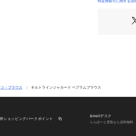
※商品の色味は、
特定商取引に関する法律
11013401701 （
認ください
2023AW商品
店舗にお問い合わ
けください。
商品番号:11-01-34
ャツ・ブラウス
キルトラインジャカード ペプラムブラウス
&mallデスク
井ショッピングパークポイント
ららぽーと受取なら送料無料