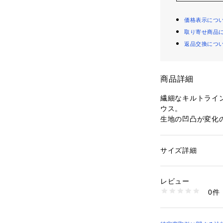
価格表示につ
取り寄せ商品
返品交換につ
商品詳細
繊細なキルトライ
ウス。
生地の凹凸が変化
ています。
胸下から広がるペ
く見え、ボリュー
サイズ詳細
性別：
レディース
スに。
カテゴリー：
ファッ
素材：ポリエステル1
丸みのあるスリー
生産国：日本
レビュー
良くシャープさを
洗濯：手洗い、漂白
0件
一枚でさまになり
ン仕上げ可、ドライ
※詳しい洗濯方法に
囲気を演出してく
い
商品番号：
10950000