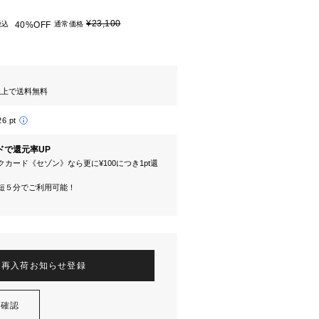
¥23,100
税込
40%OFF
通常価格
円以上で送料無料
26 pt
ドで還元率UP
カード《セゾン》なら更に¥100につき1pt還
短５分でご利用可能！
再入荷お知らせ登録
を確認