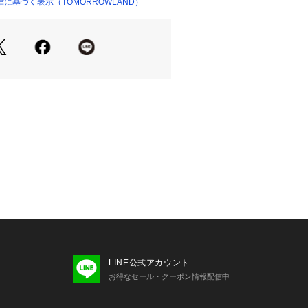
商品単体または素材アップ画像をご確
に基づく表示（TOMORROWLAND）
ショップ）
せの際は、下記の商品番号をお申し付
-01701
LINE公式アカウント
お得なセール・クーポン情報配信中