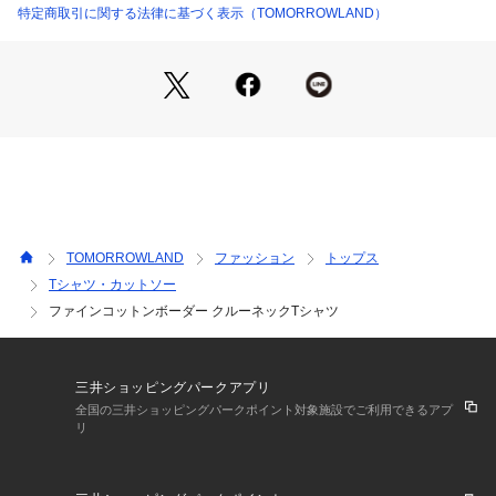
雰囲気の異なるボーダー柄の3色展開です。
特定商取引に関する法律に基づく表示（TOMORROWLAND）
※商品の色味は、商品単体または素材アップ画像をご確認くだ
さい
2024SS商品
店舗にお問い合わせの際は、下記の商品番号をお申し付けくだ
さい。
商品番号:23-03-41-03212
TOMORROWLAND
ファッション
トップス
Tシャツ・カットソー
ファインコットンボーダー クルーネックTシャツ
三井ショッピングパークアプリ
全国の三井ショッピングパークポイント対象施設でご利用できるアプ
リ