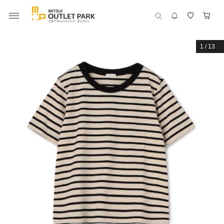
1
/
13