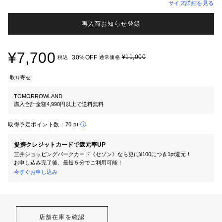
サイズ詳細を見る
再入荷お知らせ登録
¥7,700
¥11,000
30%OFF
税込
通常価格
取り寄せ
TOMORROWLAND
購入合計金額4,990円以上で送料無料
取得予定ポイント数：
70 pt
提携クレジットカードで還元率UP
三井ショッピングパークカード《セゾン》なら更に¥100につき1pt還元！
お申し込み完了後、最短５分でご利用可能！
今すぐお申し込み
店舗在庫を確認