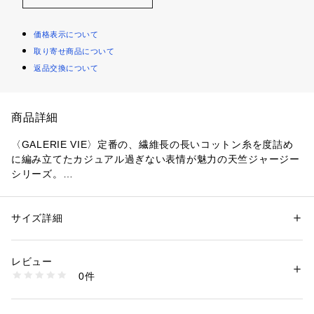
価格表示について
取り寄せ商品について
返品交換について
商品詳細
〈GALERIE VIE〉定番の、繊維長の長いコットン糸を度詰め
に編み立てたカジュアル過ぎない表情が魅力の天竺ジャージー
シリーズ。
原料ならではの光沢としっかりとした手持ち感があり、さらに
毛羽を落とす加工でクリアな表面感に仕上がっています。
クルーネックTシャツはボクシーなシルエットに今期らしいコ
サイズ詳細
性別：
レディース
ンパクトな丈感、詰まったネックラインでヘルシーな女性らし
カテゴリー：
ファッション
 ＞ 
トップス
 ＞ 
Tシャツ・カットソー
素材：コットン100％
い印象の一枚。
生産国：日本
レビュー
パンツにインしなくてもバランスよく着用でき、ジャケットの
洗濯：洗濯機、漂白不可、タンブル乾燥不可、自然乾燥、アイロン仕上げ
0件
下にもすっきりと合わせていただけます。
可、ドライ可、ウエットクリーニング可
※詳しい洗濯方法については、商品の品質表示タグをご覧ください
一つお持ちいただくとテイストやシーズンを問わず幅広く活躍
商品番号：
1095000009104 
（モール）
してくれる万能なベーシックアイテム。
23034103212 （ショップ）