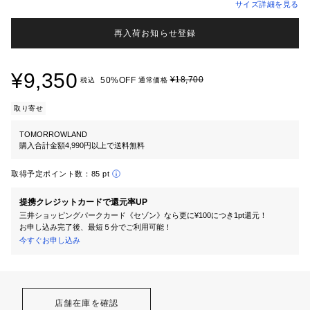
サイズ詳細を見る
再入荷お知らせ登録
¥9,350
¥18,700
50%OFF
税込
通常価格
取り寄せ
TOMORROWLAND
購入合計金額4,990円以上で送料無料
取得予定ポイント数：
85 pt
提携クレジットカードで還元率UP
三井ショッピングパークカード《セゾン》なら更に¥100につき1pt還元！
お申し込み完了後、最短５分でご利用可能！
今すぐお申し込み
店舗在庫を確認