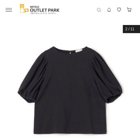
2
/
11