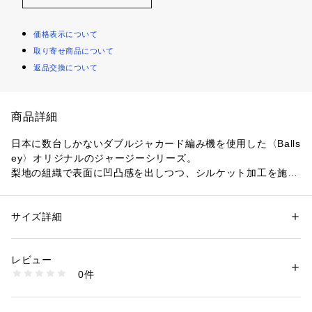
価格表示について
取り寄せ商品について
返品交換について
商品詳細
日本に数台しかないダブルジャカード編み機を使用した〈Balls
ey〉オリジナルのジャージーシリーズ。
梨地の組織で表面に凹凸感を出しつつ、シルケット加工を施し
コットンのカジュアルな毛羽をなくすことで、上品な印象の生
地に仕上げています。
ブラウスは袖のボリュームが出るよう計算したランダムなタッ
サイズ詳細
性別：
レディース
クディテールがポイント。
カテゴリー：
ファッション
 ＞ 
トップス
 ＞ 
シャツ・ブラウス
素材：コットン83％　ナイロン16％　ポリウレタン1％
落ち感とハリを兼ね備えた素材感で、着やすさがありつつも華
生産国：ベトナム
レビュー
やかな雰囲気で着用いただけます。
洗濯：手洗い、漂白不可、タンブル乾燥不可、自然乾燥、アイロン仕上げ
0件
一枚でさまになり、デイリーからオフィスシーンまで幅広いス
可、ドライ可、ウエットクリーニング可
※詳しい洗濯方法については、商品の品質表示タグをご覧ください
タイリングで活躍してくれるアイテムです。
商品番号：
1095000009808 
（モール）
11014201136 （ショップ）