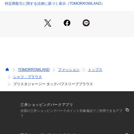
※商品の色味は、商品単体または素材アップ画像をご確認くだ
特定商取引に関する法律に基づく表示（TOMORROWLAND）
さい
2024SS商品
店舗にお問い合わせの際は、下記の商品番号をお申し付けくだ
さい。
商品番号:11-01-42-01136
TOMORROWLAND
ファッション
トップス
シャツ・ブラウス
ブリスタジャージー タックパフスリーブブラウス
三井ショッピングパークアプリ
全国の三井ショッピングパークポイント対象施設でご利用できるアプ
リ