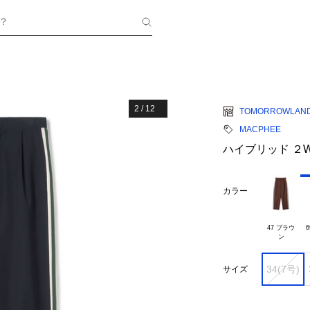
？
2
/
12
TOMORROWLAN
MACPHEE
ハイブリッド ２
カラー
47 ブラウ

6
34(7号)
サイズ