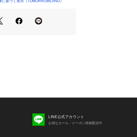
に基づく表示（TOMORROWLAND）
09842 
（モール）
ショップ）
せの際は、下記の商品番号をお申し付
-04201
LINE公式アカウント
お得なセール・クーポン情報配信中