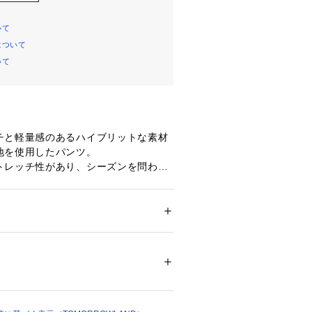
いて
について
いて
チと軽量感のあるハイブリットな素材
地を使用したパンツ。
トレッチ性があり、シーズンを問わな
イージーケア性が特徴です。
のユニフォームであるパレードパンツ
ーパードシルエット。
開けるとシルエットを変えることがで
ション
 ＞ 
パンツ
 ＞ 
ロングパンツ
0%　レーヨン25％　ポリウレタン5％　裏
ルなブレザーなどの綺麗めアイテムに
広いスタイリングを楽しめます。
不可、タンブル乾燥不可、自然乾燥、アイロ
可、ウエットクリーニング可
商品単体または素材アップ画像をご確
ついては、商品の品質表示タグをご覧くださ