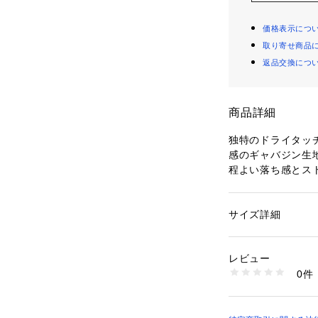
価格表示につ
取り寄せ商品
返品交換につ
商品詳細
独特のドライタッ
感のギャバジン生
程よい落ち感とス
い快適な着心地と
形はブラスバンド
をイメージしたテ
サイズ詳細
性別：
レディース
裾のファスナーを
カテゴリー：
ファッ
素材：ポリエステル7
き、エッセンシャ
地：ポリエステル
レビュー
合わせることで幅
生産国：中国
0件
洗濯：手洗い、漂白
ン仕上げ可、ドライ
※商品の色味は、
※詳しい洗濯方法に
認ください
い