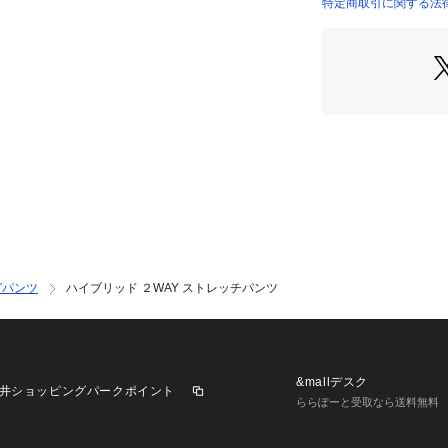
特定商取引に関する法律
商品番号：
10950000
12044204201 （
2024SS商品
店舗にお問い合わ
けください。
商品番号:12-04-42
グパンツ
ハイブリッド ２WAY ストレッチパンツ
&mallデスク
井ショッピングパークポイント
ららぽーと受取なら送料無料