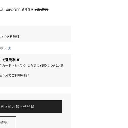
¥25,300
税込
40%OFF
通常価格
円以上で送料無料
38 pt
ドで還元率UP
カード《セゾン》なら更に¥100につき1pt還
短５分でご利用可能！
再入荷お知らせ登録
を確認