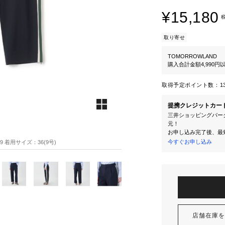
¥15,180
取り寄せ
TOMORROWLAND
購入合計金額4,990
取得予定ポイント数：
1
提携クレジットカー
三井ショッピングパーク
元！
お申し込み完了後、最
今すぐお申し込み
89 着用サイズ：36(9号)
店舗在庫