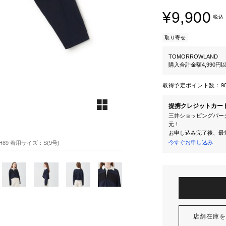
¥9,900
税込
取り寄せ
TOMORROWLAND
購入合計金額4,990
取得予定ポイント数：
9
提携クレジットカー
三井ショッピングパーク
元！
お申し込み完了後、最
今すぐお申し込み
H89 着用サイズ：S(9号)
店舗在庫