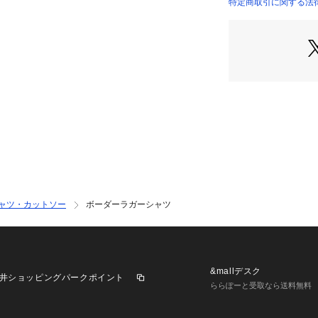
認ください
特定商取引に関する法律
2024SS商品
店舗にお問い合わ
けください。
商品番号:12-03-42
シャツ・カットソー
ボーダーラガーシャツ
&mallデスク
井ショッピングパークポイント
ららぽーと受取なら送料無料