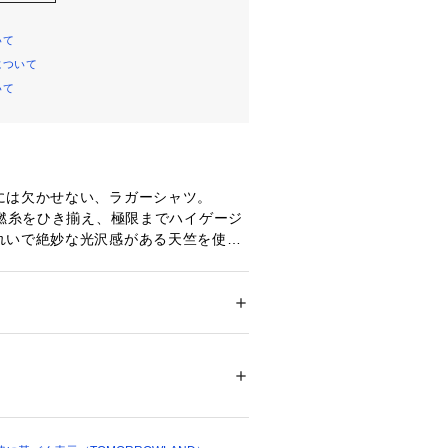
いて
について
いて
には欠かせない、ラガーシャツ。
強燃糸をひき揃え、極限までハイゲージ
れいで絶妙な光沢感がある天竺を使用
意識した短丈、身頃はモダンな配色で
ーバーサイズに仕上げています。
、ボトムにはキレイ目なパンツを合わ
ション
 ＞ 
トップス
 ＞ 
Tシャツ・カットソー
％
スタイルから、
わせるメンズライクなスタイルまで幅
09860 
（モール）
をお楽しみ頂けます。
ショップ）
商品単体または素材アップ画像をご確