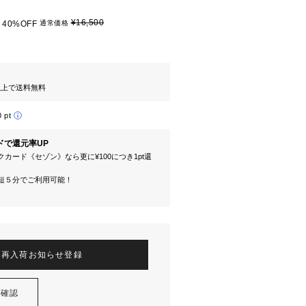
¥16,500
40%OFF
通常価格
円以上で送料無料
0 pt
ドで還元率UP
カード《セゾン》なら更に¥100につき1pt還
短５分でご利用可能！
再入荷お知らせ登録
を確認