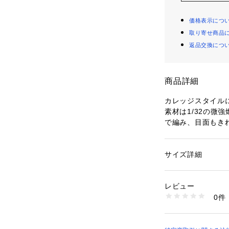
価格表示につ
取り寄せ商品
返品交換につ
商品詳細
カレッジスタイル
素材は1/32の微
で編み、目面もき
しています。
着丈はトレンドを
切替え、程よくオ
サイズ詳細
性別：
レディース
インナーにシャツ
カテゴリー：
ファッ
素材：コットン100
せる、女性らしい
生産国：中国
レビュー
細身のボトムに合
商品番号：
10950000
0件
広いスタイリング
12034203233 （
※商品の色味は、