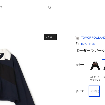
？
2
/
11
TOMORROWLAN
MACPHEE
ボーダーラガー
カラー
48 ダーク

6
S(9号)
サイズ