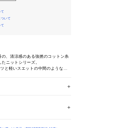
いて
について
いて
定番の、清涼感のある強撚のコットン糸
したニットシリーズ。
ャツと軽いスエットの中間のようなし
ち感で長い時期着用いただけます。
オーバーはコンパクトなネックライン
シルエット、ドロップショルダーでリ
ながらもクリーンな印象に。
ション
 ＞ 
トップス
 ＞ 
ニット・セーター
％
ムパンツにはもちろん、ワイドパンツ
などボリュームのあるボトムスともバ
不可、タンブル乾燥不可、自然乾燥、アイロ
ていただけます。
イ可、ウエットクリーニング可
ついては、商品の品質表示タグをご覧くださ
つあると幅広いコーディネートで活躍
ベーシックアイテム。
09867 
（モール）