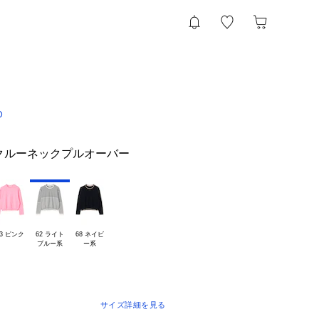
D
クルーネックプルオーバー
33 ピンク
62 ライト

68 ネイビ

サイズ詳細を見る