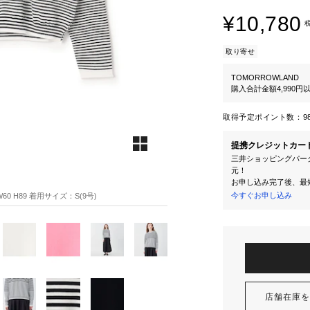
¥10,780
取り寄せ
TOMORROWLAND
購入合計金額4,990
取得予定ポイント数：
9
提携クレジットカー
三井ショッピングパーク
元！
お申し込み完了後、最
今すぐお申し込み
60 H89 着用サイズ：S(9号)
店舗在庫