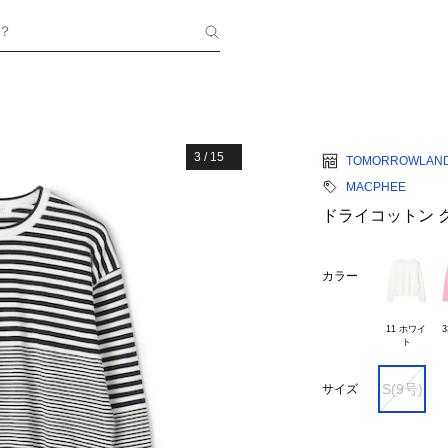
？
3
/
15
TOMORROWLAN
MACPHEE
ドライコットン 
カラー
11 ホワイ

S(9号)
サイズ