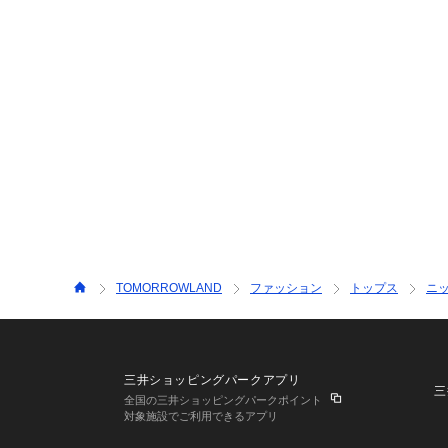
TOMORROWLAND
ファッション
トップス
ニ
三井ショッピングパークアプリ
三
全国の三井ショッピングパークポイント
対象施設でご利用できるアプリ