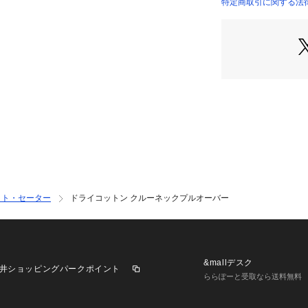
特定商取引に関する法律
12024202209 （
※商品の色味は、
認ください
2024SS商品
店舗にお問い合わ
けください。
商品番号:12-02-42
ット・セーター
ドライコットン クルーネックプルオーバー
&mallデスク
井ショッピングパークポイント
ららぽーと受取なら送料無料