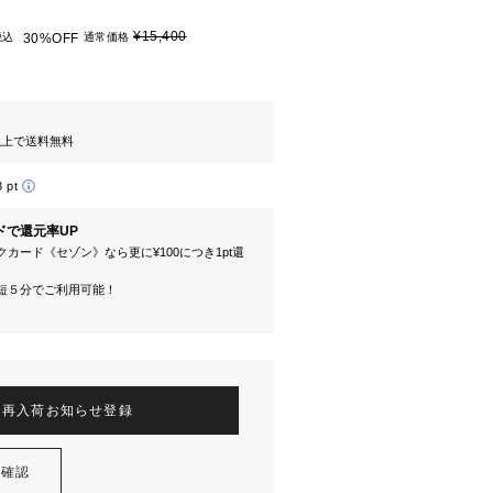
¥15,400
税込
30%OFF
通常価格
円以上で送料無料
8 pt
ドで還元率UP
カード《セゾン》なら更に¥100につき1pt還
短５分でご利用可能！
再入荷お知らせ登録
を確認