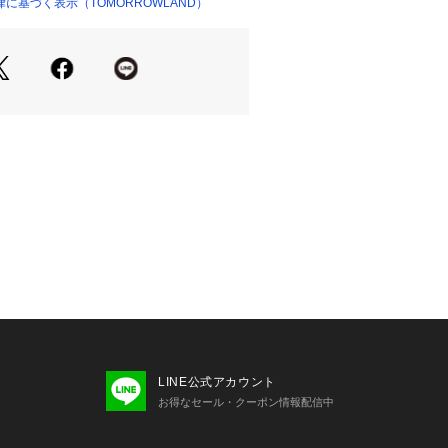
に基づく表示（TOMORROWLAND）
ショップ）
商品単体または素材アップ画像をご確
せの際は、下記の商品番号をお申し付
-02209
LINE公式アカウント
お得なセール・クーポン情報配信中