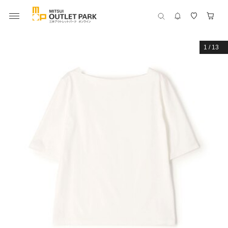
1
/
13