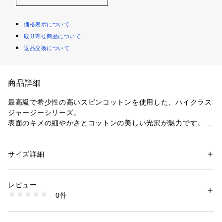
価格表示について
取り寄せ商品について
返品交換について
商品詳細
最高級で希少性の高いスビンコットンを使用した、ハイクラス
ジャージーシリーズ。
表面のキメの細やかさとコットンの美しい光沢が魅力です。
ボートネックプルオーバーはマチ付きのネックラインに肘上ま
でのすっきりとしたスリーブ、コンパクトなサイズ感がポイン
ト。
サイズ詳細
性別：
レディース
ジャケットのインナーとしてはもちろん、デニムやカーゴパン
カテゴリー：
ファッション
 ＞ 
トップス
 ＞ 
Tシャツ・カットソー
素材：コットン100％
ツなどのカジュアルなボトムスを合わせても女性らしい着こな
生産国：日本
レビュー
しが決まります。
洗濯：手洗い、漂白不可、タンブル乾燥不可、自然乾燥、アイロン仕上げ
0件
上質でほど良いデザイン性があり、シーズンやテイストを問わ
可、ドライ可、ウエットクリーニング可
※詳しい洗濯方法については、商品の品質表示タグをご覧ください
ず幅広く活躍してくれる万能なアイテムです。
商品番号：
1095000010007 
（モール）
11034203302 （ショップ）