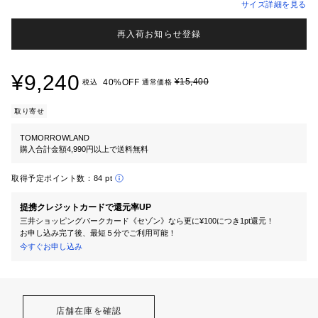
サイズ詳細を見る
再入荷お知らせ登録
¥9,240
¥15,400
40%OFF
税込
通常価格
取り寄せ
TOMORROWLAND
購入合計金額4,990円以上で送料無料
取得予定ポイント数：
84 pt
提携クレジットカードで還元率UP
三井ショッピングパークカード《セゾン》なら更に¥100につき1pt還元！
お申し込み完了後、最短５分でご利用可能！
今すぐお申し込み
店舗在庫を確認