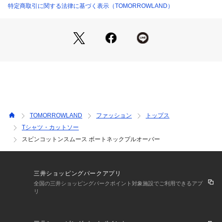
※商品の色味は、商品単体または素材アップ画像をご確認くだ
特定商取引に関する法律に基づく表示（TOMORROWLAND）
さい
2024SS商品
店舗にお問い合わせの際は、下記の商品番号をお申し付けくだ
さい。
商品番号:11-03-42-03302
TOMORROWLAND
ファッション
トップス
Tシャツ・カットソー
スビンコットンスムース ボートネックプルオーバー
三井ショッピングパークアプリ
全国の三井ショッピングパークポイント対象施設でご利用できるアプ
リ