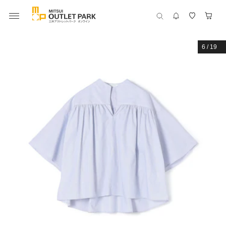
6
/
19