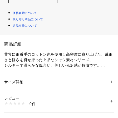
価格表示について
取り寄せ商品について
返品交換について
商品詳細
非常に細番手のコットン糸を使用し高密度に織り上げた、繊細
さと軽さを併せ持った上品なシャツ素材シリーズ。
シルキーで滑らかな風合い、美しい光沢感が特徴です。
ギャザーブラウスはスプリットパターンのスタンドカラーデザ
インでシャープさがありつつ、たっぷりとギャザーを寄せた身
頃とフレアスリーブでキュートさをプラスした一枚。
サイズ詳細
性別：
レディース
シンプルなボトムやデニムに合わせるだけで女性らしさをプラ
カテゴリー：
ファッション
 ＞ 
トップス
 ＞ 
シャツ・ブラウス
素材：コットン100％
スしてくれます。
生産国：日本
レビュー
洗濯：手洗い、漂白不可、タンブル乾燥不可、自然乾燥、アイロン仕上げ
0件
※商品の色味は、商品単体または素材アップ画像をご確認くだ
可、ドライ可、ウエットクリーニング可
※詳しい洗濯方法については、商品の品質表示タグをご覧ください
さい
商品番号：
1095000010034 
（モール）
12014201403 （ショップ）