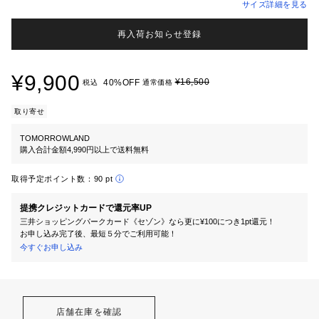
サイズ詳細を見る
再入荷お知らせ登録
¥9,900
¥16,500
40%OFF
税込
通常価格
取り寄せ
TOMORROWLAND
購入合計金額4,990円以上で送料無料
取得予定ポイント数：
90 pt
提携クレジットカードで還元率UP
三井ショッピングパークカード《セゾン》なら更に¥100につき1pt還元！
お申し込み完了後、最短５分でご利用可能！
今すぐお申し込み
店舗在庫を確認