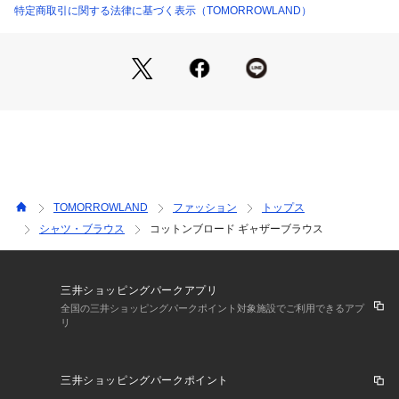
2024SS商品
特定商取引に関する法律に基づく表示（TOMORROWLAND）
店舗にお問い合わせの際は、下記の商品番号をお申し付けくだ
さい。
商品番号:12-01-42-01403
TOMORROWLAND
ファッション
トップス
シャツ・ブラウス
コットンブロード ギャザーブラウス
三井ショッピングパークアプリ
全国の三井ショッピングパークポイント対象施設でご利用できるアプ
リ
三井ショッピングパークポイント