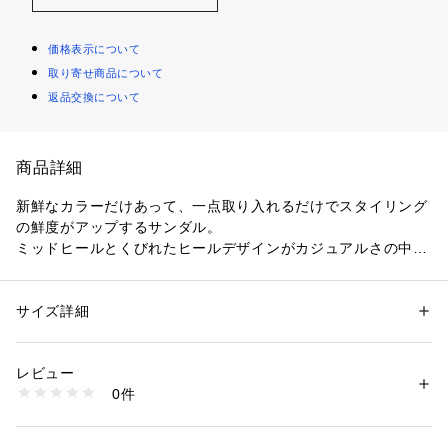
価格表示について
取り寄せ商品について
返品交換について
商品詳細
新鮮なカラーだけあって、一点取り入れるだけでスタイリング
の鮮度がアップするサンダル。
ミッドヒールとくびれたヒールデザインがカジュアルさの中に
女性らしさを表現します。
〈Rupert Sanderson（ルパートサンダーソン）〉
サイズ詳細
性別：
レディース
イタリアのビッグメゾンでキャリアを積んだデザイナーRupert 
カテゴリー：
シューズ
 ＞ 
その他シューズ
素材：-
Sandersonが2001年にスタートしたイギリスのシューズブラ
生産国：イタリア
レビュー
ンド。
商品番号：
1095000010079 
（モール）
0件
“less is more”をデザイン・フィロソフィに、クラシカルでミ
26014201022 （ショップ）
ニマムなデザインが特徴的であり、完璧なライン・ボリュー
ム・マテリアルにこだわり、より女性をセクシーな気分にさせ