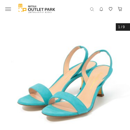
1
/
9