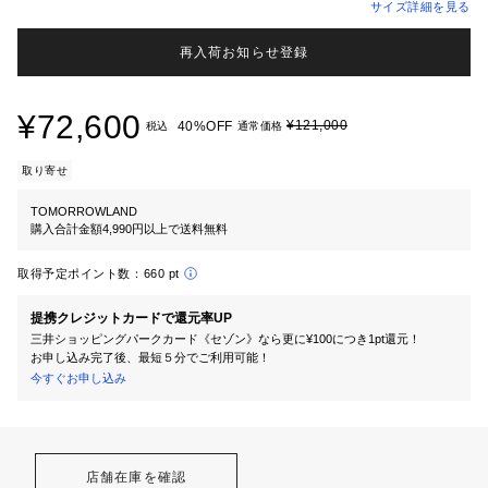
サイズ詳細を見る
再入荷お知らせ登録
¥72,600
¥121,000
40%OFF
税込
通常価格
取り寄せ
TOMORROWLAND
購入合計金額4,990円以上で送料無料
取得予定ポイント数：
660 pt
提携クレジットカードで還元率UP
三井ショッピングパークカード《セゾン》なら更に¥100につき1pt還元！
お申し込み完了後、最短５分でご利用可能！
今すぐお申し込み
店舗在庫を確認