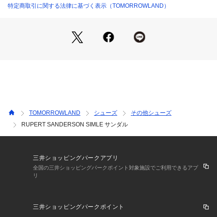
るようなシューズをクリエイトしています。
特定商取引に関する法律に基づく表示（TOMORROWLAND）
※サイズ※
36 　23.0cm～23.5cm
37 　23.5cm～24.0cm
38 　24.0cm～24.5cm
国によってサイズ基準が異なり、デザインや素材、ブランドに
よっても差があります。
あくまでも標準的な目安としてご利用ください。
TOMORROWLAND
シューズ
その他シューズ
※商品の色味は、商品単体または素材アップ画像をご確認くだ
RUPERT SANDERSON SIMLE サンダル
さい
2024SS商品
三井ショッピングパークアプリ
店舗にお問い合わせの際は、下記の商品番号をお申し付けくだ
全国の三井ショッピングパークポイント対象施設でご利用できるアプ
リ
さい。
商品番号:26-01-42-01022
三井ショッピングパークポイント
※包装紙破損、箱破損につきましては商品に不良が無い場合に