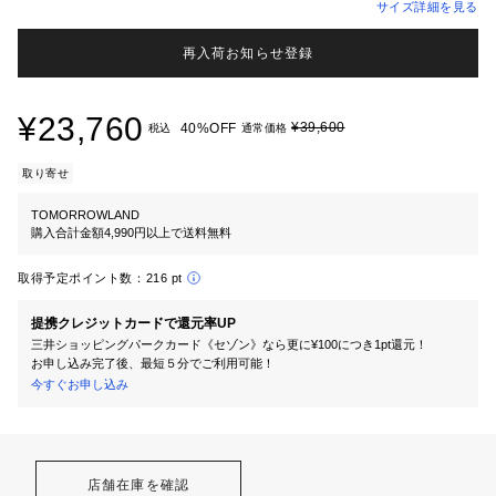
サイズ詳細を見る
再入荷お知らせ登録
¥23,760
¥39,600
40%OFF
税込
通常価格
取り寄せ
TOMORROWLAND
購入合計金額4,990円以上で送料無料
取得予定ポイント数：
216 pt
提携クレジットカードで還元率UP
三井ショッピングパークカード《セゾン》なら更に¥100につき1pt還元！
お申し込み完了後、最短５分でご利用可能！
今すぐお申し込み
店舗在庫を確認