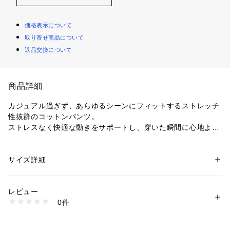
価格表示について
取り寄せ商品について
返品交換について
商品詳細
カジュアル過ぎず、あらゆるシーンにフィットするストレッチ
性抜群のコットンパンツ。
ストレスなく快適な動きをサポートし、穿いた瞬間に心地よさ
を感じられ、洗練されたデザインがスタイリッシュな印象を与
えます。
シーズンレスで着用いただきやすい絶妙な生地の厚みが魅力で
サイズ詳細
性別：
メンズ
す。
カテゴリー：
ファッション
 ＞ 
パンツ
 ＞ 
ロングパンツ
素材：コットン97％　ポリウレタン3％
生産国：日本
レビュー
※商品の色味は、商品単体または素材アップ画像をご確認くだ
洗濯：手洗い、漂白不可、タンブル乾燥不可、自然乾燥、アイロン仕上げ
0件
さい
可、ドライ可、ウエットクリーニング可
※詳しい洗濯方法については、商品の品質表示タグをご覧ください
商品番号：
1095000010105 
（モール）
2024SS商品
21044104003 （ショップ）