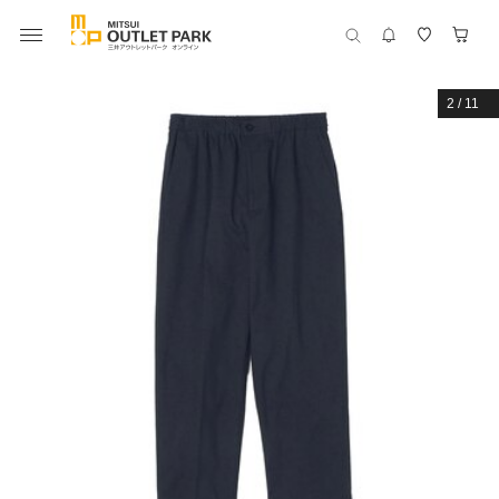
2
/
11