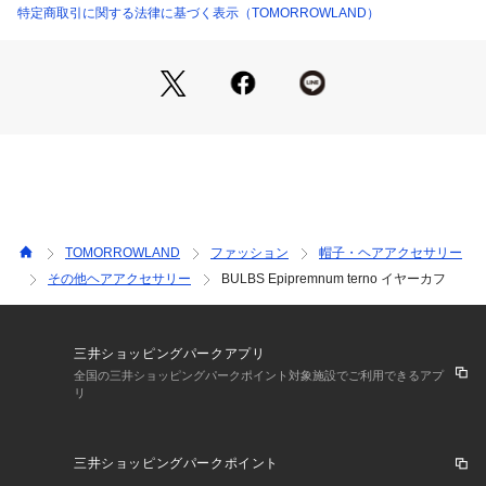
環境や世界への小さな配慮が、誰かの糧となり世界を巡り続け
特定商取引に関する法律に基づく表示（TOMORROWLAND）
てくれるよう願いを込めて、
倫理的で良好な労働環境を提供しているサプライヤーと協力
し、全ての工程において、自分たちに今何ができるのかを常に
模索し挑み続けている。
※商品の色味は、商品単体または素材アップ画像をご確認くだ
さい
2024SS商品
TOMORROWLAND
ファッション
帽子・ヘアアクセサリー
店舗にお問い合わせの際は、下記の商品番号をお申し付けくだ
その他ヘアアクセサリー
BULBS Epipremnum terno イヤーカフ
さい。
商品番号:27-10-42-10014
三井ショッピングパークアプリ
全国の三井ショッピングパークポイント対象施設でご利用できるアプ
リ
三井ショッピングパークポイント