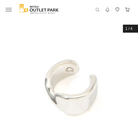
1
/
4