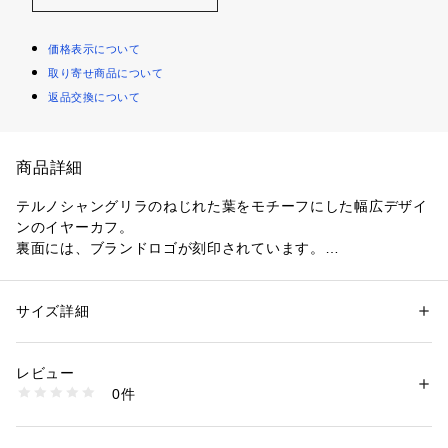
価格表示について
取り寄せ商品について
返品交換について
商品詳細
テルノシャングリラのねじれた葉をモチーフにした幅広デザイ
ンのイヤーカフ。
裏面には、ブランドロゴが刻印されています。
お手持ちのピアスとの重ねづけもおすすめです。
※こちらの商品は片耳用です。
サイズ詳細
性別：
レディース
カテゴリー：
ファッション
 ＞ 
帽子・ヘアアクセサリー
 ＞ 
その他ヘアアク
セサリー
〈BULBS(バルブス)〉
素材：-
レビュー
大きく変化する流れの中でも新たな時代を生み育てていく現状
生産国：-
0件
を、力強く咲き実を結ぶ球根植物に重ね生まれたニューヨーク
商品番号：
1095000010184 
（モール）
27104210014 （ショップ）
発の〈BULBS〉。
すべてのピースはオーダーメイドで製作されている。