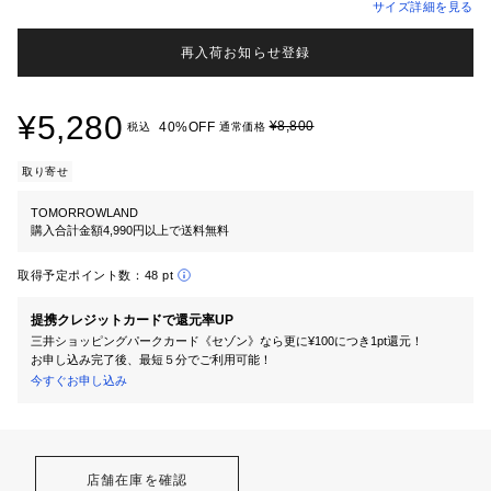
サイズ詳細を見る
再入荷お知らせ登録
¥5,280
¥8,800
40%OFF
税込
通常価格
取り寄せ
TOMORROWLAND
購入合計金額4,990円以上で送料無料
取得予定ポイント数：
48 pt
提携クレジットカードで還元率UP
三井ショッピングパークカード《セゾン》なら更に¥100につき1pt還元！
お申し込み完了後、最短５分でご利用可能！
今すぐお申し込み
店舗在庫を確認