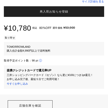
サイズ詳細を見る
再入荷お知らせ登録
¥10,780
¥53,900
80%OFF
税込
通常価格
取り寄せ
TOMORROWLAND
購入合計金額4,990円以上で送料無料
取得予定ポイント数：
98 pt
提携クレジットカードで還元率UP
三井ショッピングパークカード《セゾン》なら更に¥100につき1pt還元！
お申し込み完了後、最短５分でご利用可能！
今すぐお申し込み
店舗在庫を確認