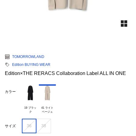
TOMORROWLAND
Edition BUYING WEAR
Edition×THE RERACS Collaboration Label ALL IN ONE
カラー
19 ブラッ

41 ライト

36
38
サイズ