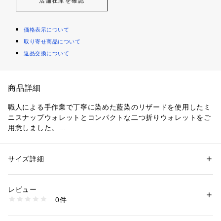
店舗在庫を確認
価格表示について
取り寄せ商品について
返品交換について
商品詳細
職人による手作業で丁寧に染めた藍染のリザードを使用したミ
ニスナップウォレットとコンパクトな二つ折りウォレットをご
用意しました。
永く愛用していただくことで経年変化が楽しめます。
シンプルなデザインながらも、使いやすさを追求した2つ折り
サイズ詳細
性別：
メンズ
ウォレット。
カテゴリー：
ファッション
 ＞ 
ファッション雑貨
 ＞ 
その他ファッション雑
貨
無駄を削ぎ落としたデザインと上質な素材使いは、大人の男性
素材：トカゲ革　牛革
レビュー
が持つのにふさわしいクオリティです。
生産国：-
0件
商品番号：
1095000010765 
（モール）
69103410023 （ショップ）
〈BROOKLYN MUSEUM（ブルックリン ミュージアム）〉
1979年、セレクトショップのオリジナル商品の生産からスタ