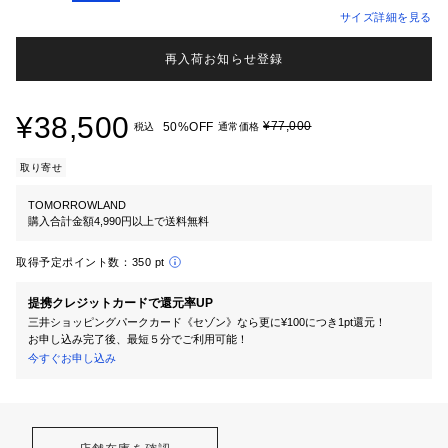
サイズ詳細を見る
再入荷お知らせ登録
¥38,500
¥77,000
50%OFF
税込
通常価格
取り寄せ
TOMORROWLAND
購入合計金額4,990円以上で送料無料
取得予定ポイント数：
350 pt
提携クレジットカードで還元率UP
三井ショッピングパークカード《セゾン》なら更に¥100につき1pt還元！
お申し込み完了後、最短５分でご利用可能！
今すぐお申し込み