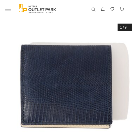
1
/
9