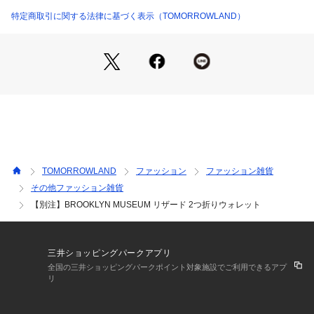
ートした日本のブランド。
特定商取引に関する法律に基づく表示（TOMORROWLAND）
同ブランドの原点は、モノが氾濫している中で「使う人にとっ
て本当に良いモノとは何か？」にあります。素材、つくりが良
いのは当たり前で使いやすさにこだわった物作りが魅力。
厳選されたインポートレザーを用いて、熟練の職人技で仕上げ
られた洒落たデザインのレザーアイテムは国内はもとより海外
のショップでも高く評価されています。
※商品の色味は、商品単体または素材アップ画像をご確認くだ
さい
TOMORROWLAND
ファッション
ファッション雑貨
2023AW商品
その他ファッション雑貨
【別注】BROOKLYN MUSEUM リザード 2つ折りウォレット
店舗にお問い合わせの際は、下記の商品番号をお申し付けくだ
さい。
商品番号:69-10-34-10023
三井ショッピングパークアプリ
全国の三井ショッピングパークポイント対象施設でご利用できるアプ
リ