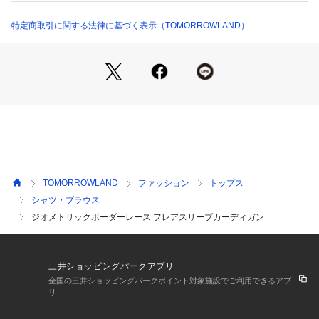
商品番号：
1095000010982 
（モール）
11014201503 （ショップ）
2024SS商品
特定商取引に関する法律に基づく表示（TOMORROWLAND）
店舗にお問い合わせの際は、下記の商品番号をお申し付けくだ
さい。
商品番号:11-01-42-01503
TOMORROWLAND
ファッション
トップス
シャツ・ブラウス
ジオメトリックボーダーレース フレアスリーブカーディガン
三井ショッピングパークアプリ
全国の三井ショッピングパークポイント対象施設でご利用できるアプ
リ