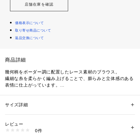
店舗在庫を確認
価格表示について
取り寄せ商品について
返品交換について
商品詳細
幾何柄をボーダー調に配置したレース素材のブラウス。
繊細な糸を柔らかく編み上げることで、膨らみと立体感のある
表情に仕上がっています。
袖のフレアデザインがエレガントな印象で、光沢のあるパイピ
ングテープや小粒の金属ボタンで華やかさをプラス。
前開きなので着脱しやすく、夏の羽織りとしても活躍します。
サイズ詳細
性別：
レディース
着こなし次第できれいめにもカジュアルにもお召しいただけ、
カテゴリー：
ファッション
 ＞ 
トップス
 ＞ 
シャツ・ブラウス
素材：ポリエステル100％
スタイリングの鮮度をぐっと上げてくれるアイテムです。
生産国：ベトナム
レビュー
洗濯：手洗い、漂白不可、タンブル乾燥不可、自然乾燥、アイロン仕上げ
0件
※商品の色味は、商品単体または素材アップ画像をご確認くだ
可、ドライ可、ウエットクリーニング可
※詳しい洗濯方法については、商品の品質表示タグをご覧ください
さい