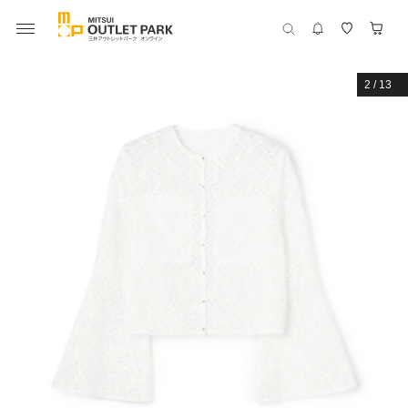
2
/
13