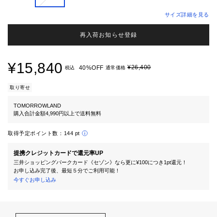
サイズ詳細を見る
再入荷お知らせ登録
¥15,840
¥26,400
40%OFF
税込
通常価格
取り寄せ
TOMORROWLAND
購入合計金額4,990円以上で送料無料
取得予定ポイント数：
144 pt
提携クレジットカードで還元率UP
三井ショッピングパークカード《セゾン》なら更に¥100につき1pt還元！
お申し込み完了後、最短５分でご利用可能！
今すぐお申し込み