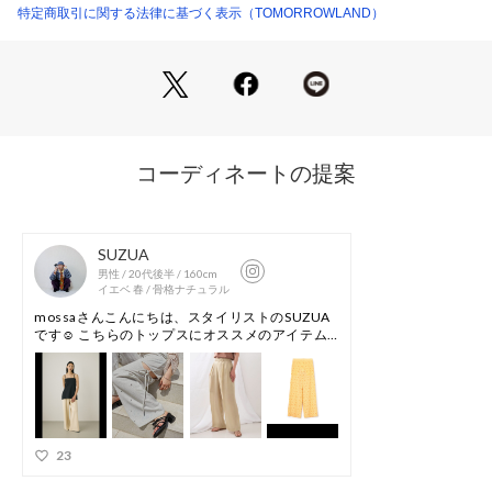
グが決まり、シーズンムードを高めてくれるアイテムです。
特定商取引に関する法律に基づく表示（TOMORROWLAND）
※商品の色味は、商品単体または素材アップ画像をご確認くだ
さい
2024SS商品
店舗にお問い合わせの際は、下記の商品番号をお申し付けくだ
さい。
商品番号:14-04-42-04552