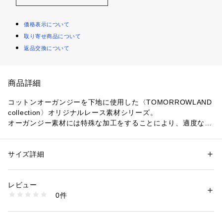
価格表示について
取り寄せ商品について
返品交換について
商品詳細
コットンオーガンジーを下地に使用した〈TOMORROWLAND 
collection〉オリジナルレース素材シリーズ。
オーガンジー素材には特殊な加工をすることにより、適度なハ
リ感と落ち感の両方を感じさせる素材です。
カラー下地に配色のカラー糸で刺繍を施し、プリントのような
構図に仕上げています。
サイズ詳細
性別：
レディース
パンツはほど良い分量感のあるヒップからすとんと落ちるワイ
カテゴリー：
ファッション
 ＞ 
パンツ
 ＞ 
ロングパンツ
素材：コットン100％　刺繍糸：ポリエステル100％　裏地：キュプラ
ドストレートシルエットで、足がまっすぐきれいに見える一
生産国：日本
レビュー
着。
洗濯：洗濯不可、漂白不可、タンブル乾燥不可、アイロン仕上げ可、ドラ
0件
バックウエストにはゴムを使用しているので穿き心地の良さを
イ可、ウエットクリーニング可
※詳しい洗濯方法については、商品の品質表示タグをご覧ください
感じていただけます。
商品番号：
1095000011117 
（モール）
シンプルなカットソーやブラウスを合わせるだけでスタイリン
14044204552 （ショップ）