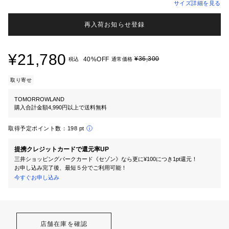
サイズ詳細を見る
再入荷お知らせ登録
¥21,780
¥36,300
40%OFF
税込
通常価格
取り寄せ
TOMORROWLAND
購入合計金額4,990円以上で送料無料
取得予定ポイント数：
198 pt
提携クレジットカードで還元率UP
三井ショッピングパークカード《セゾン》なら更に¥100につき1pt還元！
お申し込み完了後、最短５分でご利用可能！
今すぐお申し込み
店舗在庫を確認