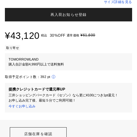
サイズ詳細を見る
再入荷お知らせ登録
¥43,120
¥61,600
30%OFF
税込
通常価格
取り寄せ
TOMORROWLAND
購入合計金額4,990円以上で送料無料
取得予定ポイント数：
392 pt
提携クレジットカードで還元率UP
三井ショッピングパークカード《セゾン》なら更に¥100につき1pt還元！
お申し込み完了後、最短５分でご利用可能！
今すぐお申し込み
店舗在庫を確認