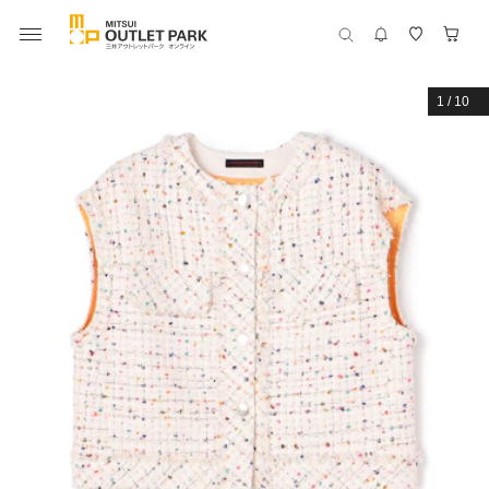
1
/
10