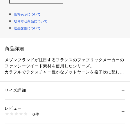
価格表示について
取り寄せ商品について
返品交換について
商品詳細
メゾンブランドが注目するフランスのファブリックメーカーの
ファンシーツイード素材を使用したシリーズ。
カラフルでテクスチャー豊かなノットヤーンを格子状に配し
た、フランスのエッセンスを感じる素材感が魅力です。
コンパクトなバランスにほのかなコクーンシルエットでフェミ
ニンかつクリーンな雰囲気の一着。
サイズ詳細
性別：
レディース
随所に施したフリンジディテールや胸ポケットがデザインポイ
カテゴリー：
ファッション
 ＞ 
ジャケット
 ＞ 
テーラードジャケット
素材：レーヨン37％　ポリエステル29％　ナイロン19％　コットン15％
ントです。
　裏地：キュプラ
レビュー
シャツやカットソー、ワンピースなどとのレイヤードはもちろ
生産国：日本
0件
ん、ノースリーブのトップス感覚で着こなすのもおすすめ。
洗濯：洗濯不可、漂白不可、タンブル乾燥不可、アイロン仕上げ可、ドラ
イ可、ウエットクリーニング不可
コーディネートに華やかさをもたらしてくれる上質なアイテム
※詳しい洗濯方法については、商品の品質表示タグをご覧ください
です。
商品番号：
1095000011155 
（モール）