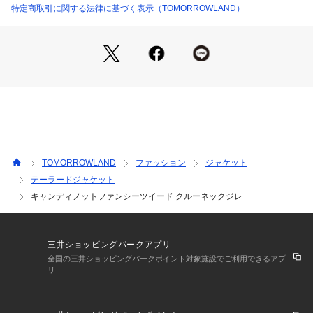
同素材のショートパンツ（商品番号：14-04-42-04551）との
特定商取引に関する法律に基づく表示（TOMORROWLAND）
14074207551 （ショップ）
セットアップスタイルもお楽しみいただけます。
※商品の色味は、商品単体または素材アップ画像をご確認くだ
さい
2024SS商品
店舗にお問い合わせの際は、下記の商品番号をお申し付けくだ
さい。
商品番号:14-07-42-07551
TOMORROWLAND
ファッション
ジャケット
テーラードジャケット
※※大変デリケートな素材です。
キャンディノットファンシーツイード クルーネックジレ
素材表面の組織や糸質などから引っ掛けやすい為、やさしいお
取扱いをお願いします。
三井ショッピングパークアプリ
全国の三井ショッピングパークポイント対象施設でご利用できるアプ
リ