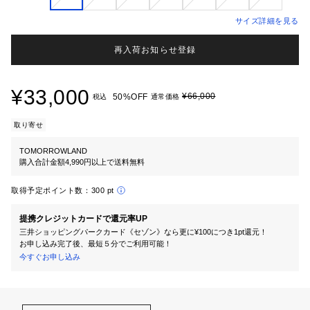
サイズ詳細を見る
再入荷お知らせ登録
¥33,000
¥66,000
50%OFF
税込
通常価格
取り寄せ
TOMORROWLAND
購入合計金額4,990円以上で送料無料
取得予定ポイント数：
300 pt
提携クレジットカードで還元率UP
三井ショッピングパークカード《セゾン》なら更に¥100につき1pt還元！
お申し込み完了後、最短５分でご利用可能！
今すぐお申し込み