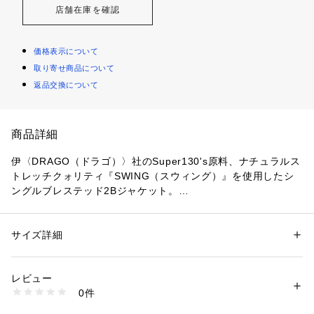
店舗在庫を確認
価格表示について
取り寄せ商品について
返品交換について
商品詳細
伊〈DRAGO（ドラゴ）〉社のSuper130's原料、ナチュラルス
トレッチクォリティ『SWING（スウィング）』を使用したシ
ングルブレステッド2Bジャケット。
上質なSuper130'sウールに特殊な加工を施し、ナチュラルス
トレッチを持たせ、着る人の動きに合わせて伸縮するため、ま
るでスーツを着たままゴルフができるような素材であることか
サイズ詳細
性別：
メンズ
らその名が付くほどコンフォートな素材です。
カテゴリー：
ファッション
 ＞ 
ジャケット
 ＞ 
テーラードジャケット
素材：表地：ウール100％　裏地：キュプラ
一般的なストレッチ素材はポリウレタンなどを混紡することが
生産国：インドネシア
レビュー
多い中で、同生地はウール100%に特殊な加工を施すことで、
洗濯：洗濯不可、漂白不可、タンブル乾燥不可、アイロン仕上げ可、ドラ
0件
約15%の伸縮率を実現しています。
イ可、ウエットクリーニング不可
※詳しい洗濯方法については、商品の品質表示タグをご覧ください
防シワ性も併せ持ち、脱ぎ着が多くなる春夏シーズンに最適な