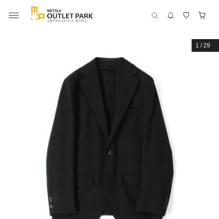
1
/
29