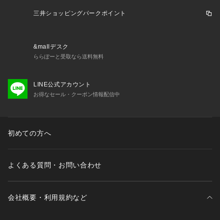
このレーベルの特徴。
既製服ながらフルオーダーのような着心地・満足感が味わえる
三井ショッピングパークポイント
〈TOMORROWLAND〉の中核をなす高い完成度を誇るレーベ
ルです。
&mallデスク
※商品の色味は、商品単体の画像をご確認ください
ららぽーと受取なら送料無料
※※ジャケットの袖ボタンは付いておりますが、丈直しや切羽
LINE公式アカウント
などのお直しにつきましては、トゥモローランド メンズ商品
お得なセール・クーポン情報配信中
取り扱い店舗や最寄りのリペアショップ等にご相談ください。
2024SS商品
初めての方へ
店舗にお問い合わせの際は、下記の商品番号をお申し付けくだ
さい。
商品番号:61-07-41-07106
よくある質問・お問い合わせ
会社概要・利用規約など