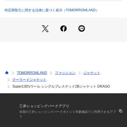
商品番号：
1095000011438 
（モール）
1着です。
61074107106 （ショップ）
特定商取引に関する法律に基づく表示（TOMORROWLAND）
デザインは、2ボタン、ノッチドラペル、センターベントのベ
ーシックディテールを採用したモデル。
ウエストシェイプが強すぎないほど良いゆとりの大人シルエッ
ト。
肩パットや裏地といった副資材を極力省いた軽量仕様でカーデ
ィガンの様に軽やかな着心地が魅力です。
ビジネスシーンを想定し胸周りにタスキ皺が入らない様、薄い
毛芯を一枚入れて保形性を高めています。
同素材を使用したスラックス（品番：61044104106）とセッ
TOMORROWLAND
ファッション
ジャケット
トアップでの着用がおすすめです。
テーラードジャケット
Super130'sウール シングルブレステッド2Bジャケット DRAGO
〈TOMORROWLAND PILGRIM（トゥモローランド ピルグリ
ム）〉
『限りなくテーラーメイドの手法を取り入れたプレタポルテ』
をコンセプトに掲げたクロージングレーベル。
三井ショッピングパークアプリ
高いレベルの技術力・品質管理により、着心地を妨げない人体
全国の三井ショッピングパークポイント対象施設でご利用できるアプ
の曲線に沿った美しいシルエットに仕上がります。
リ
名門テキスタイルサプライヤーの別注ファブリックが多い点も