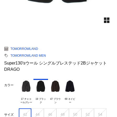
TOMORROWLAND
TOMORROWLAND MEN
Super130'sウール シングルブレステッド2Bジャケット
DRAGO
カラー
17 チャコ

19 ブラッ

47 ブラウ

69 ネイビ

42
44
46
48
50
52
54
サイズ