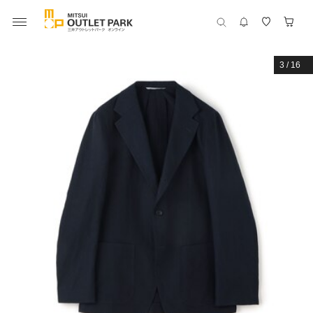
3
/
16