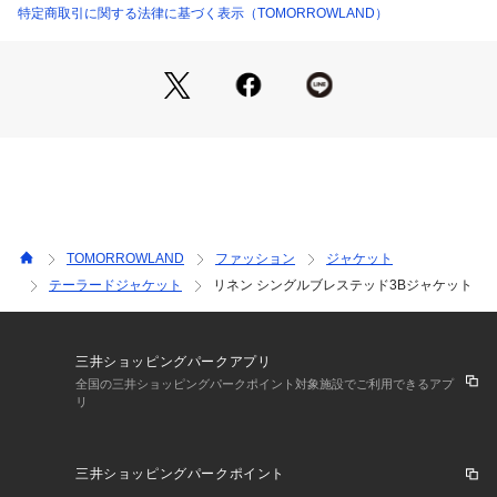
特定商取引に関する法律に基づく表示（TOMORROWLAND）
〈TOMORROWLAND PILGRIM（トゥモローランド ピルグリ
ム）〉
『限りなくテーラーメイドの手法を取り入れたプレタポルテ』
をコンセプトに掲げたクロージングレーベル。
高いレベルの技術力・品質管理により、着心地を妨げない人体
の曲線に沿った美しいシルエットに仕上がります。
名門テキスタイルサプライヤーの別注ファブリックが多い点も
このレーベルの特徴。
既製服ながらフルオーダーのような着心地・満足感が味わえる
〈TOMORROWLAND〉の中核をなす高い完成度を誇るレーベ
TOMORROWLAND
ファッション
ジャケット
ルです。
テーラードジャケット
リネン シングルブレステッド3Bジャケット
※商品の色味は、商品単体の画像をご確認ください
※ボタンや切羽のない筒袖仕様となっております。
三井ショッピングパークアプリ
全国の三井ショッピングパークポイント対象施設でご利用できるアプ
リ
2024SS商品
店舗にお問い合わせの際は、下記の商品番号をお申し付けくだ
三井ショッピングパークポイント
さい。