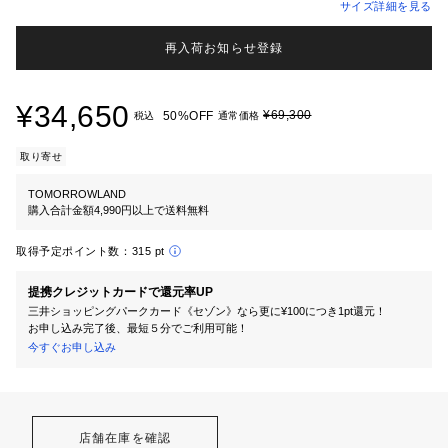
サイズ詳細を見る
再入荷お知らせ登録
¥34,650
¥69,300
50%OFF
税込
通常価格
取り寄せ
TOMORROWLAND
購入合計金額4,990円以上で送料無料
取得予定ポイント数：
315 pt
提携クレジットカードで還元率UP
三井ショッピングパークカード《セゾン》なら更に¥100につき1pt還元！
お申し込み完了後、最短５分でご利用可能！
今すぐお申し込み
店舗在庫を確認