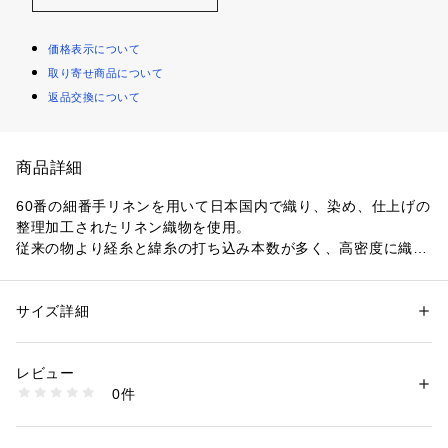
価格表示について
取り寄せ商品について
返品交換について
商品詳細
60番の細番手リネンを用いて日本国内で織り、染め、仕上げの
整理加工されたリネン織物を使用。
従来の物より経糸と緯糸の打ち込み本数が多く、高密度に織り
あげられた高級感のある生地です。
モデルは、強めの肩傾斜に広めのラペル、意匠性の強いダブル
サイズ詳細
性別：
メンズ
ステッチ等、南イタリアのジャケットに見られる艶やかな魅力
カテゴリー：
ファッション
 ＞ 
ジャケット
 ＞ 
テーラードジャケット
素材：表地：リネン100％　裏地：キュプラ
を落とし込み、
生産国：インドネシア
レビュー
極力内蔵物を省いた新型のライトウェイトモデル。
洗濯：洗濯不可、漂白不可、タンブル乾燥不可、アイロン仕上げ可、ドラ
0件
シャツジャケットよりも構築的で、テーラードジャケットより
イ可、ウエットクリーニング不可
※詳しい洗濯方法については、商品の品質表示タグをご覧ください
も気軽に着回せるオンオフどちらのシーンにもマッチする1着
商品番号：
1095000011460 
（モール）
です。
61074207002 （ショップ）