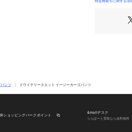
ュアルスタイルに
特定商取引に関する法律
23044404108 （
■素材情報
厚み：やや厚手
透け感：なし
光沢：なし
伸縮性：なし
手洗い：可
裏地：なし
※商品の色味は、
2024AW商品
グパンツ
ドウイテリースエット イージーカーゴパンツ
店舗にお問い合わ
けください。
商品番号:23-04-44
※※お取扱い上の
&mallデスク
井ショッピングパークポイント
・この製品は染料
ららぽーと受取なら送料無料
く、変色しやすい
保管の際には十分