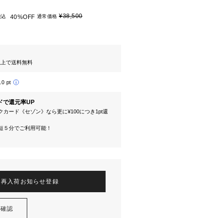
¥38,500
税込
40%OFF
通常価格
円以上で送料無料
10 pt
ドで還元率UP
カード《セゾン》なら更に¥100につき1pt還
短５分でご利用可能！
再入荷お知らせ登録
を確認