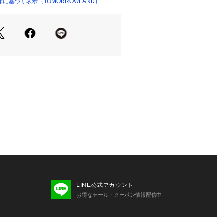
ぴったりのアイテム。
に基づく表示（TOMORROWLAND）
ショップ）
商品単体の画像をご確認ください
せの際は、下記の商品番号をお申し付
-04108
注意※※
LINE公式アカウント
の特性上、光（紫外線）に非常に弱
お得なセール・クーポン情報配信中
性質があります。
ご注意下さい。