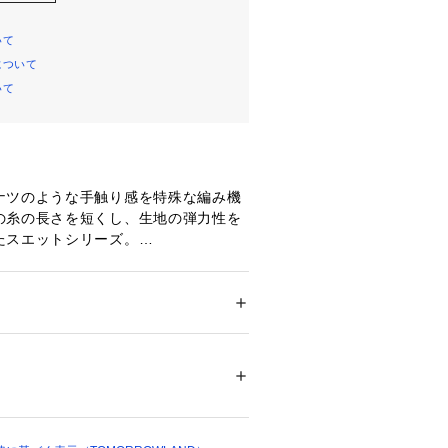
いて
について
いて
ナツのような手触り感を特殊な編み機
の糸の長さを短くし、生地の弾力性を
たスエットシリーズ。
RIE VIE〉の筆記体の頭文字の”G”を
ています。
ーのカーゴパンツディテールをベース
着。
ション
 ＞ 
パンツ
 ＞ 
ロングパンツ
％
ードあしらっているのもポイントでフ
したり、きゅっと絞って丸みを持たせ
不可、タンブル乾燥不可、自然乾燥、アイロ
ングに合わせてシルエットをアレンジ
可、ウエットクリーニング可
ついては、商品の品質表示タグをご覧くださ
だけます。
なれ感のある着こなしが決まる、カジ
12918 
（モール）