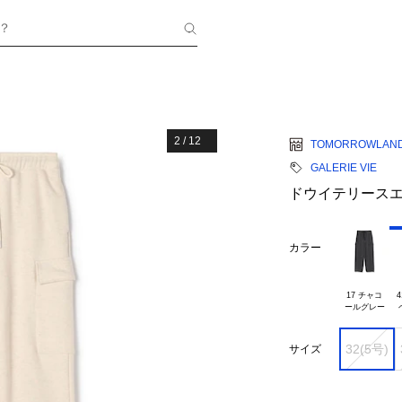
？
2
/
12
TOMORROWLAN
GALERIE VIE
ドウイテリースエ
カラー
17 チャコ

4
32(5号)
サイズ