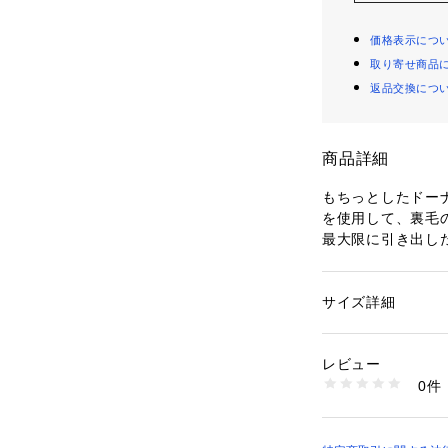
価格表示につ
取り寄せ商品
返品交換につ
商品詳細
もちっとしたドー
を使用して、裏毛
最大限に引き出し
サイドには〈GALE
さりげなく刺繍し
パンツはミリタリ
サイズ詳細
性別：
レディース
にして仕上げた一
カテゴリー：
ファッ
素材：コットン100
裾には丸ゴムのコ
生産国：日本
レビュー
ィット感を微調整
洗濯：手洗い、漂白
0件
るなど、スタイリ
ン仕上げ可、ドライ
※詳しい洗濯方法に
してお楽しみいた
い
ブランドらしいこ
商品番号：
10950000