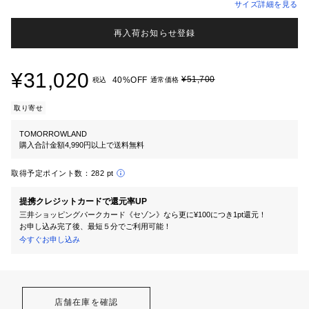
サイズ詳細を見る
再入荷お知らせ登録
¥31,020
¥51,700
40%OFF
税込
通常価格
取り寄せ
TOMORROWLAND
購入合計金額4,990円以上で送料無料
取得予定ポイント数：
282 pt
提携クレジットカードで還元率UP
三井ショッピングパークカード《セゾン》なら更に¥100につき1pt還元！
お申し込み完了後、最短５分でご利用可能！
今すぐお申し込み
店舗在庫を確認