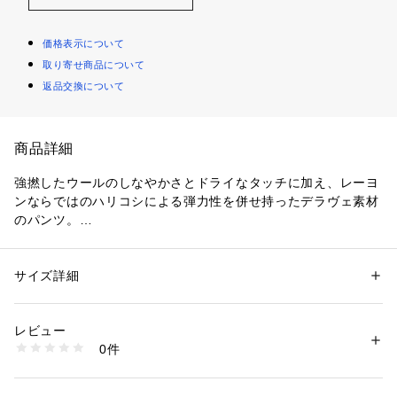
価格表示について
取り寄せ商品について
返品交換について
商品詳細
強撚したウールのしなやかさとドライなタッチに加え、レーヨ
ンならではのハリコシによる弾力性を併せ持ったデラヴェ素材
のパンツ。
トップ糸を使用してメランジ感を出すことで落ち着いたシック
でスタイリッシュな印象と、二重織りでしっかりとした厚みの
立体感のある生地感が魅力です。
サイズ詳細
性別：
レディース
2タックのデザインと身体から離れたワイドシルエットで旬の
カテゴリー：
ファッション
 ＞ 
パンツ
 ＞ 
ロングパンツ
素材：レーヨン70％　ウール30％
ムードを高めてくれる一着。
生産国：日本
レビュー
分量感がありつつもヒップまわりをコンパクトにすることでカ
洗濯：洗濯不可、漂白不可、タンブル乾燥不可、アイロン仕上げ可、ドラ
0件
ジュアル過ぎず、すっきりと着こなしていただけます。
イ可、ウエットクリーニング不可
※詳しい洗濯方法については、商品の品質表示タグをご覧ください
ニットやシャツなどをタックインするのはもちろん、ワイドな
商品番号：
1095000012920 
（モール）
トップスを合わせるのもおすすめ。
23044404102 （ショップ）