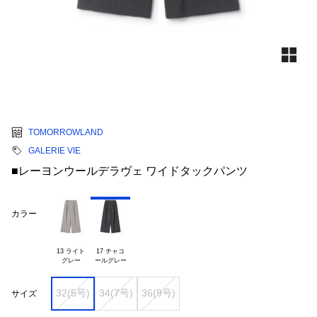
TOMORROWLAND
GALERIE VIE
■レーヨンウールデラヴェ ワイドタックパンツ
カラー
13 ライト

17 チャコ

32(5号)
34(7号)
36(9号)
サイズ