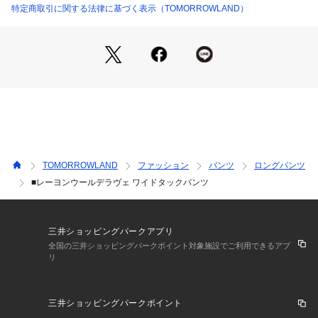
スタイリング次第でオンオフ問わず幅広いコーディネートに活
特定商取引に関する法律に基づく表示（TOMORROWLAND）
躍してくれる万能なアイテムです。
■素材情報
厚み：やや厚手
透け感：なし
光沢：なし 
伸縮性：なし
手洗い：不可
裏地：なし
TOMORROWLAND
ファッション
パンツ
ロングパンツ
※商品の色味は、商品単体の画像をご確認ください
■レーヨンウールデラヴェ ワイドタックパンツ
2024AW商品
店舗にお問い合わせの際は、下記の商品番号をお申し付けくだ
三井ショッピングパークアプリ
さい。
全国の三井ショッピングパークポイント対象施設でご利用できるアプ
リ
商品番号:23-04-44-04102
三井ショッピングパークポイント