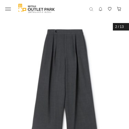
2
/
13