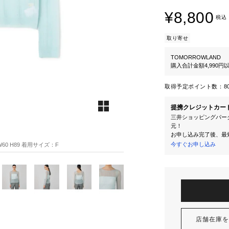
¥8,800
税込
取り寄せ
TOMORROWLAND
購入合計金額4,990
取得予定ポイント数：
8
提携クレジットカー
三井ショッピングパーク
元！
お申し込み完了後、最
今すぐお申し込み
60 H89 着用サイズ：F
店舗在庫