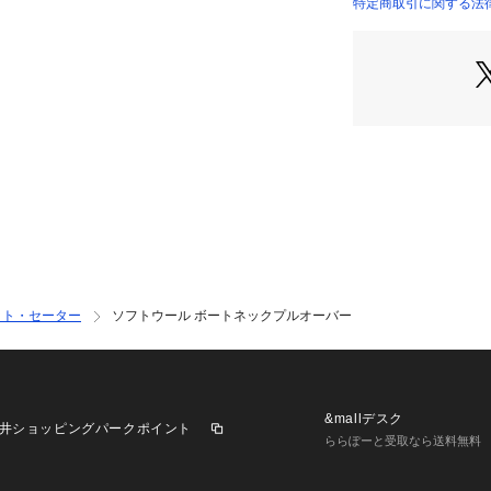
ハイネックプルオーバ
特定商取引に関する法律
22024402207 （
とのレイヤードス
きれいめにもカジ
してくれる上質な
■素材情報
厚み：やや薄手
透け感：ややあり
光沢：なし　
伸縮性：あり
手洗い：可
裏地：なし
※商品の色味は、
ット・セーター
ソフトウール ボートネックプルオーバー
2024AW商品
店舗にお問い合わ
けください。
&mallデスク
井ショッピングパークポイント
商品番号:22-02-44
ららぽーと受取なら送料無料