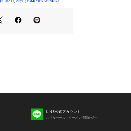
ー（商品番号:22-02-44-02206）
に基づく表示（TOMORROWLAND）
ショップ）
タイルもお楽しみいただけます。
ュアルにも幅広いスタイリングで活躍
アイテム。
商品単体の画像をご確認ください
せの際は、下記の商品番号をお申し付
LINE公式アカウント
-02207
お得なセール・クーポン情報配信中