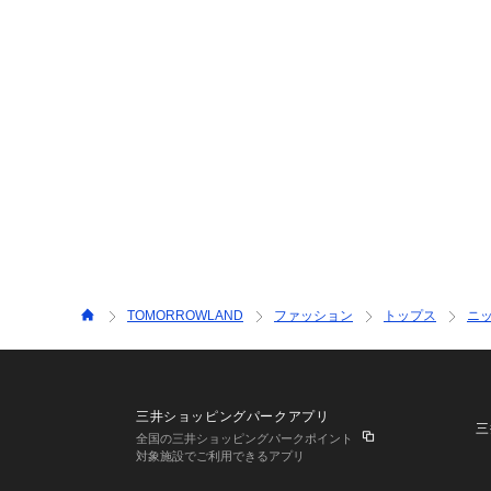
TOMORROWLAND
ファッション
トップス
ニ
三井ショッピングパークアプリ
三
全国の三井ショッピングパークポイント
対象施設でご利用できるアプリ