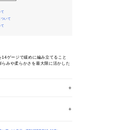
いて
について
いて
を14ゲージで緩めに編み立てること
膨らみや柔らかさを最大限に活かした
着やすいよう薄手に仕上げつつも、草
アイレット柄とリブを組み合わせた組
を表現しています。
シルエットで上品な印象のボートネッ
ション
 ＞ 
トップス
 ＞ 
ニット・セーター
いネックライン、バックはワイドでや
不可、タンブル乾燥不可、自然乾燥、アイロ
ザインで前後で雰囲気の異なる仕上が
可、ウエットクリーニング可
ついては、商品の品質表示タグをご覧くださ
。
（商品番号:22-02-44-02208）や
12947 
（モール）