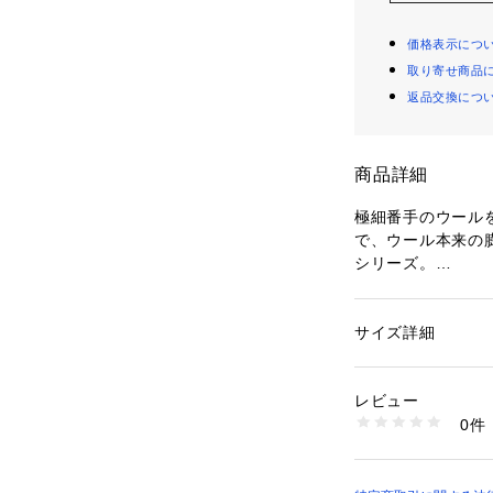
価格表示につ
取り寄せ商品
返品交換につ
商品詳細
極細番手のウール
で、ウール本来の
シリーズ。
インナーとしても
花をイメージした
織でニットらしさ
サイズ詳細
性別：
レディース
フィット感のある
カテゴリー：
ファッ
素材：ウール100％
クプルオーバー。
生産国：中国
レビュー
フロントは横に広
洗濯：手洗い、漂白
0件
や深めのVあきデ
ン仕上げ可、ドライ
※詳しい洗濯方法に
りになっています
い
同素材のキャミソール
商品番号：
10950000