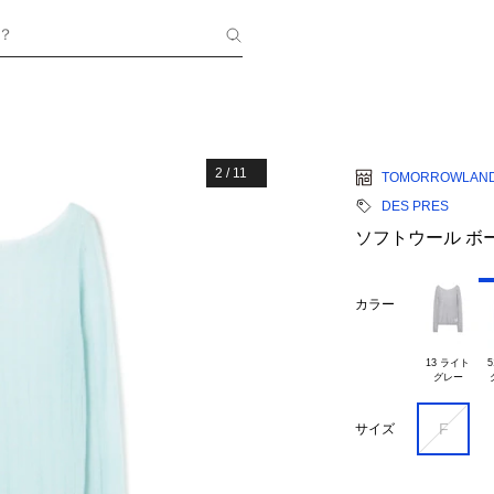
？
2
/
11
TOMORROWLAN
DES PRES
ソフトウール ボ
カラー
13 ライト

5
F
サイズ