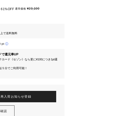
¥23,100
61%OFF
通常価格
円以上で送料無料
0 pt
ドで還元率UP
カード《セゾン》なら更に¥100につき1pt還
短５分でご利用可能！
再入荷お知らせ登録
を確認