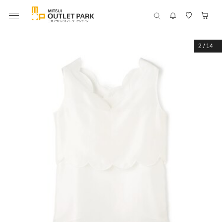
2
/
14