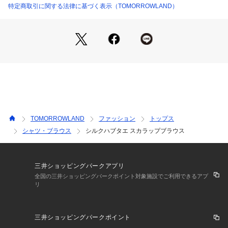
特定商取引に関する法律に基づく表示（TOMORROWLAND）
22014401009 （ショップ）
※商品の色味は、商品単体の画像をご確認ください
2024AW商品
店舗にお問い合わせの際は、下記の商品番号をお申し付けくだ
さい。
商品番号:22-01-44-01009
※※シルク素材のお取扱い※※
TOMORROWLAND
ファッション
トップス
大変デリケートな素材です。
シャツ・ブラウス
シルクハブタエ スカラップブラウス
紫外線に弱く色褪せしやすいため、保管には十分ご注意下さ
い。
また、水分に弱く、特に色鮮やかなものほどシミになりやすい
ため、汗や雨に濡れた場合は早めにタオルなどで吸い取って下
三井ショッピングパークアプリ
さい。
全国の三井ショッピングパークポイント対象施設でご利用できるアプ
リ
毛羽立ち、白化、色落ちの原因となるため擦らないようお願い
します。
三井ショッピングパークポイント