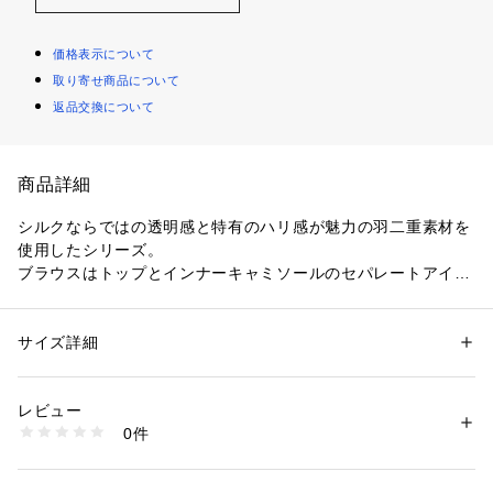
価格表示について
取り寄せ商品について
返品交換について
商品詳細
シルクならではの透明感と特有のハリ感が魅力の羽二重素材を
使用したシリーズ。
ブラウスはトップとインナーキャミソールのセパレートアイテ
ム。
スカラップのデザインを活かすためトップ部分の裏にシルクオ
ーガンジーをかませて一緒にスカラップ刺繍を周囲に施してい
サイズ詳細
性別：
レディース
ます。
カテゴリー：
ファッション
 ＞ 
トップス
 ＞ 
シャツ・ブラウス
素材：[ベスト]　表地：シルク100％　裏地：シルク　[キャミソール]　シ
トップだけでスタイリングし、クロップド丈のニットからちら
ルク100％
レビュー
りと覗かせたり、フロンタブル仕様なのでボタンを前にして着
生産国：中国
0件
こなすのもおすすめ。
洗濯：手洗い、漂白不可、タンブル乾燥不可、自然乾燥、アイロン仕上げ
可、ドライ可、ウエットクリーニング可
キャミソールも単品でお召しいただけ、気分やコーディネート
※詳しい洗濯方法については、商品の品質表示タグをご覧ください
に合わせてさまざまにお楽しみいただける一着です。
商品番号：
1095000012964 
（モール）