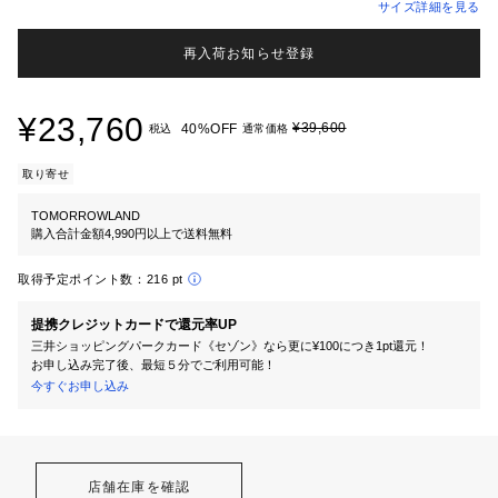
サイズ詳細を見る
再入荷お知らせ登録
¥23,760
¥39,600
40%OFF
税込
通常価格
取り寄せ
TOMORROWLAND
購入合計金額4,990円以上で送料無料
取得予定ポイント数：
216 pt
提携クレジットカードで還元率UP
三井ショッピングパークカード《セゾン》なら更に¥100につき1pt還元！
お申し込み完了後、最短５分でご利用可能！
今すぐお申し込み
店舗在庫を確認