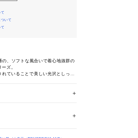
いて
について
いて
〉定番の、ソフトな風合いで着心地抜群の
リーズ。
紡されていることで美しい光沢としっと
ッチに仕上がっています。
バーは前後ともに深めのあきがデザイ
長めの袖丈は女性らしくアンニュイな
ション
 ＞ 
トップス
 ＞ 
Tシャツ・カットソー
　シルク50％
ます。
ちろん、ややオフショルダーぎみにデ
不可、タンブル乾燥不可、自然乾燥、アイロ
ルシーに着こなすのもおすすめ。
可、ウエットクリーニング可
ついては、商品の品質表示タグをご覧くださ
ンでオンオフ問わず幅広いシーンで活
なアイテムです。
12977 
（モール）