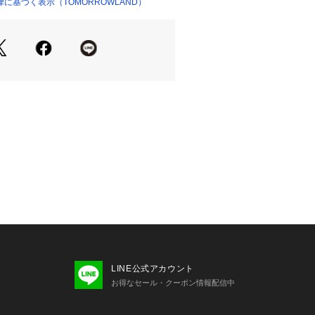
深みのあるワインブラウンを加えた4
に基づく表示（TOMORROWLAND）
ショップ）
商品単体の画像をご確認ください
せの際は、下記の商品番号をお申し付
-03007
お取扱い※※
素材です。
せしやすいため、保管には十分ご注意
、特に色鮮やかなものほどシミになり
雨に濡れた場合は早めにタオルなどで
。
色落ちの原因となるため擦らないよう
LINE公式アカウント
	
お得なセール・クーポン情報配信中
注意※※