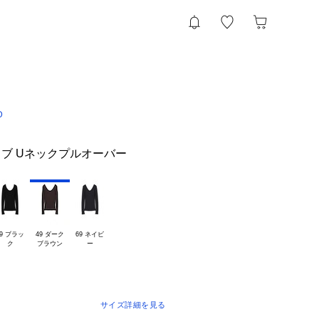
D
ブ Uネックプルオーバー
9 ブラッ

49 ダーク

69 ネイビ

サイズ詳細を見る