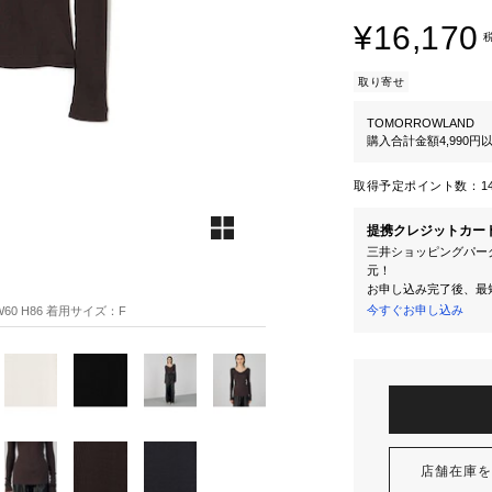
¥16,170
取り寄せ
TOMORROWLAND
購入合計金額4,990
取得予定ポイント数：
1
提携クレジットカー
三井ショッピングパーク
元！
お申し込み完了後、最
今すぐお申し込み
60 H86 着用サイズ：F
店舗在庫