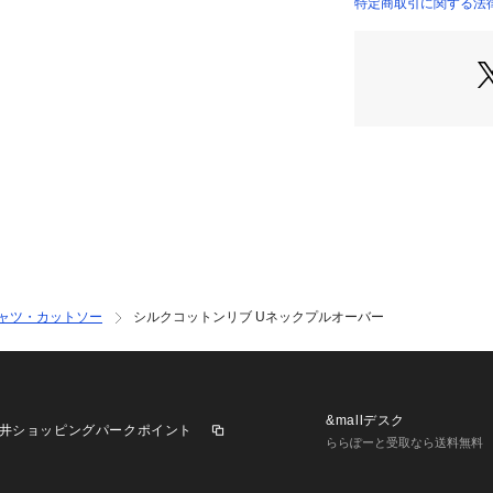
今季は秋冬らしい
特定商取引に関する法律
22034403007 （
色展開。
※商品の色味は、
2024AW商品
店舗にお問い合わ
けください。
商品番号:22-03-44
※※シルク素材の
大変デリケートな
紫外線に弱く色褪
シャツ・カットソー
シルクコットンリブ Uネックプルオーバー
下さい。
また、水分に弱く
やすいため、汗や
吸い取って下さい
毛羽立ち、白化、
&mallデスク
井ショッピングパークポイント
お願いします。
ららぽーと受取なら送料無料
※※お取扱い上の