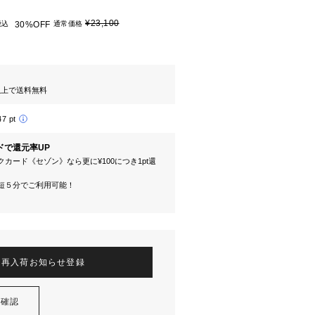
¥23,100
税込
30%OFF
通常価格
円以上で送料無料
47 pt
ドで還元率UP
カード《セゾン》なら更に¥100につき1pt還
短５分でご利用可能！
再入荷お知らせ登録
を確認