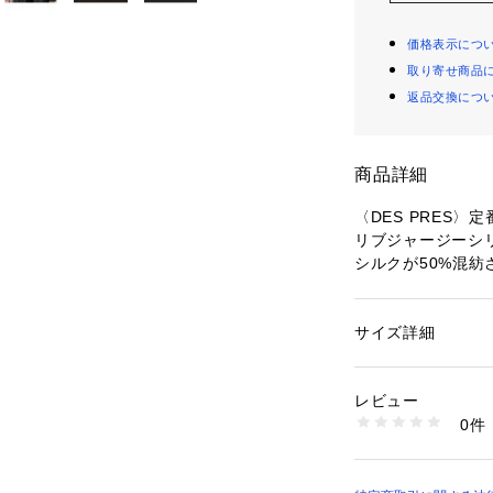
価格表示につ
取り寄せ商品
返品交換につ
商品詳細
〈DES PRES
リブジャージーシ
シルクが50%混
りとした上質なタ
Uネックプルオー
ンポイント。
サイズ詳細
性別：
レディース
くしゅっとさせた
カテゴリー：
ファッ
素材：コットン50％
雰囲気をもたらし
生産国：日本
レビュー
そのまま機ではも
洗濯：手洗い、漂白
0件
コルテを出してヘ
ン仕上げ可、ドライ
※詳しい洗濯方法に
プレーンなデザイ
い
躍してくれる万能
商品番号：
10950000