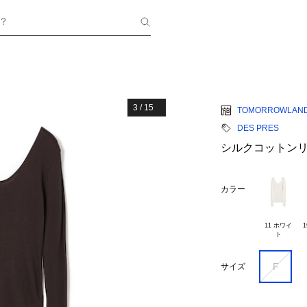
？
3
/
15
TOMORROWLAN
DES PRES
シルクコットンリ
カラー
11 ホワイ

1
F
サイズ