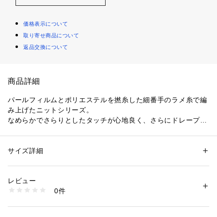
価格表示について
取り寄せ商品について
返品交換について
商品詳細
パールフィルムとポリエステルを撚糸した細番手のラメ糸で編
み上げたニットシリーズ。
なめらかでさらりとしたタッチが心地良く、さらにドレープ性
とハリ感のバランスが絶妙で着映えするアイテムに仕上がって
います。
天竺組織のラウンドネックプルオーバーはゆったりとしたシル
サイズ詳細
性別：
レディース
エットでラフな雰囲気の一着。
カテゴリー：
ファッション
 ＞ 
トップス
 ＞ 
ニット・セーター
素材：ポリエステル100％
袖口に配したメタルボタンがさりげないアクセントに。
生産国：中国
レビュー
ブラウス感覚でお召しいただけ、オンオフ問わず幅広いスタイ
洗濯：手洗い、漂白不可、タンブル乾燥不可、自然乾燥、アイロン仕上げ
0件
リングをお楽しみいただけます。
可、ドライ可、ウエットクリーニング可
※詳しい洗濯方法については、商品の品質表示タグをご覧ください
商品番号：
1095000012989 
（モール）
■素材情報
22024402003 （ショップ）