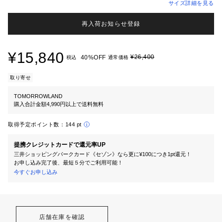
サイズ詳細を見る
再入荷お知らせ登録
¥15,840
¥26,400
40%OFF
税込
通常価格
取り寄せ
TOMORROWLAND
購入合計金額4,990円以上で送料無料
取得予定ポイント数：
144 pt
提携クレジットカードで還元率UP
三井ショッピングパークカード《セゾン》なら更に¥100につき1pt還元！
お申し込み完了後、最短５分でご利用可能！
今すぐお申し込み
店舗在庫を確認