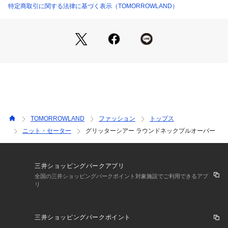
厚み：やや薄手
特定商取引に関する法律に基づく表示（TOMORROWLAND）
透け感：ややあり
光沢：ラメあり
伸縮性：あり
手洗い：可
裏地：なし
※商品の色味は、商品単体の画像をご確認ください
2024AW商品
TOMORROWLAND
ファッション
トップス
店舗にお問い合わせの際は、下記の商品番号をお申し付けくだ
ニット・セーター
グリッターシアー ラウンドネックプルオーバー
さい。
商品番号:22-02-44-02003
※※大変デリケートな素材です。
三井ショッピングパークアプリ
素材表面の組織や糸質などから引っ掛けやすい為、やさしいお
全国の三井ショッピングパークポイント対象施設でご利用できるアプ
リ
取扱いをお願いします。	
※※こちらの商品はラメ糸を使用しています。
三井ショッピングパークポイント
糸の構造上着用時にやや刺激感がありますので、お肌のデリケ