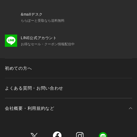
ートな方は着用をお避け頂きますようお願いいたします。
また、化学変化により変色したり光沢が消失する場合がありま
すので、洗濯表記などを良くご確認の上ご使用をお願いいたし
&mallデスク
ます。
ららぽーと受取なら送料無料
LINE公式アカウント
お得なセール・クーポン情報配信中
初めての方へ
よくある質問・お問い合わせ
会社概要・利用規約など
三井不動産が展開する商業施設一覧