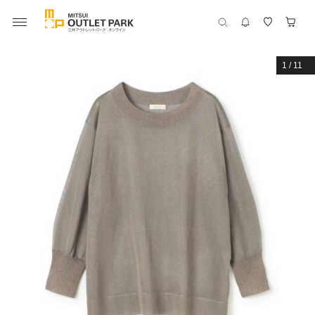
1
/
11