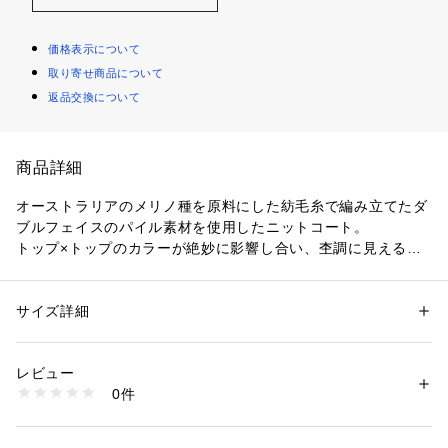
価格表示について
取り寄せ商品について
返品交換について
商品詳細
オーストラリアのメリノ種を原料にした紡毛糸で編み立てたダ
ブルフェイスのパイル素材を使用したニットコート。
トップ×トップのカラーが絶妙に影響し合い、杢調に見える奥
行きのある表情に仕上がっています。
ふわっとした温かさとボリュームからは想像できない軽い着心
地が魅力です。
サイズ詳細
性別：
レディース
身体を包み込むフォルムにショールカラー、丸みのある肩のラ
カテゴリー：
ファッション
 ＞ 
ジャケット
 ＞ 
テーラードジャケット
素材：ウール100％
インで柔らかな女性らしい印象の一着。
生産国：日本
レビュー
リバーシブルのデザインなので色味を変えたり、〈GALERIE
洗濯：洗濯不可、漂白不可、タンブル乾燥不可、アイロン仕上げ可、ドラ
0件
 VIE〉オリジナルのキルトピンの留め方でシルエットをアレン
イ可、ウエットクリーニング不可
※詳しい洗濯方法については、商品の品質表示タグをご覧ください
ジしするなど気分に合わせてさまざまにお楽しみただけます。
商品番号：
1095000013071 
（モール）
カーディガン感覚でさらりと着用でき、季節の変わり目のライ
23074407104 （ショップ）