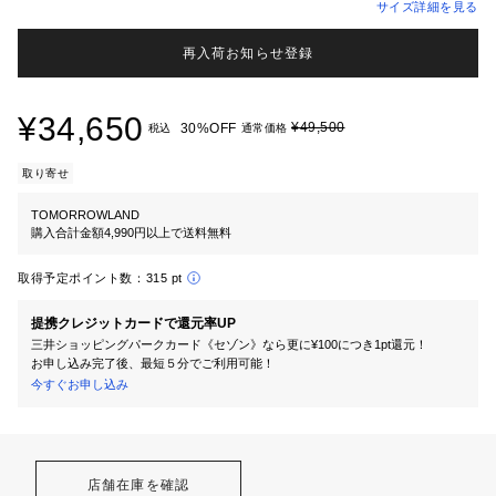
サイズ詳細を見る
再入荷お知らせ登録
¥34,650
¥49,500
30%OFF
税込
通常価格
取り寄せ
TOMORROWLAND
購入合計金額4,990円以上で送料無料
取得予定ポイント数：
315 pt
提携クレジットカードで還元率UP
三井ショッピングパークカード《セゾン》なら更に¥100につき1pt還元！
お申し込み完了後、最短５分でご利用可能！
今すぐお申し込み
店舗在庫を確認