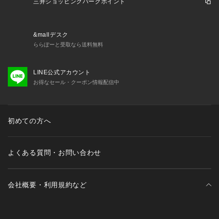
・大変デリケートな素材です。
三井ショッピングパークポイント
素材表面の組織や糸質などから引っ掛けやすい為、やさしいお
取扱いをお願いします。
・ソフトでデリケートな素材を使用しています。
&mallデスク
毛玉ができやすい為、着用後はホコリをはらい、毛羽乱れを整
ららぽーと受取なら送料無料
えるブラッシングがおすすめです。
取り除く場合は引っ張らず、毛玉取り器やハサミで丁寧にカッ
LINE公式アカウント
トしてください。
お得なセール・クーポン情報配信中
初めての方へ
よくある質問・お問い合わせ
会社概要・利用規約など
三井不動産が展開する商業施設一覧