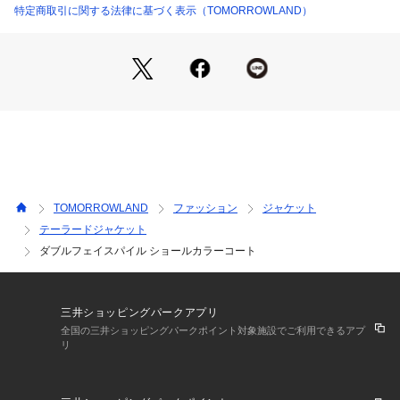
トなアウターとして活躍してくれるアイテム。
特定商取引に関する法律に基づく表示（TOMORROWLAND）
■素材情報
厚み：やや薄手
透け感：なし　
光沢：なし
伸縮性：ややあり
手洗い：不可
裏地：なし
※商品の色味は、商品単体の画像をご確認ください
TOMORROWLAND
ファッション
ジャケット
テーラードジャケット
2024AW商品
ダブルフェイスパイル ショールカラーコート
店舗にお問い合わせの際は、下記の商品番号をお申し付けくだ
さい。
商品番号:23-07-44-07104
三井ショッピングパークアプリ
全国の三井ショッピングパークポイント対象施設でご利用できるアプ
※※お取扱い上の注意※※
リ
・素材の特性上、色移りしやすい性質があります。
湿っている際の摩擦は特に色移りしやすい為ご注意下さい。