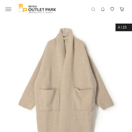
4
/
25