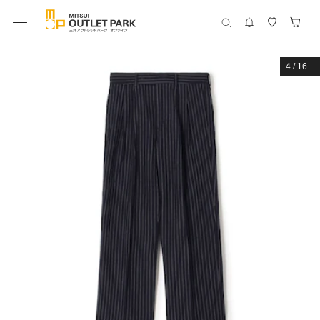
4
/
16