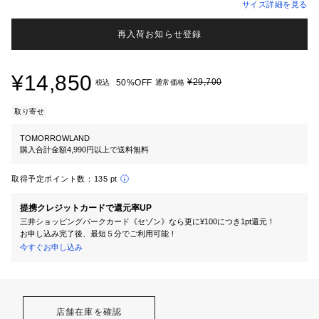
サイズ詳細を見る
再入荷お知らせ登録
¥14,850
¥29,700
50%OFF
税込
通常価格
取り寄せ
TOMORROWLAND
購入合計金額4,990円以上で送料無料
取得予定ポイント数：
135 pt
提携クレジットカードで還元率UP
三井ショッピングパークカード《セゾン》なら更に¥100につき1pt還元！
お申し込み完了後、最短５分でご利用可能！
今すぐお申し込み
店舗在庫を確認