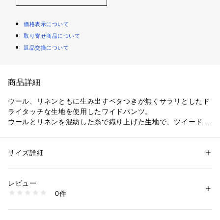
価格表示について
取り寄せ商品について
返品交換について
商品詳細
ウール、リネンともに生み出すベタつきが無くサラリとしたド
ライタッチな生地を使用したワイドパンツ。
ウールとリネンを混紡した糸で織り上げた生地で、ツイードや
ホームスパンのように野性味のある表情が最大の特徴。
モデルは〈TOMORROWLAND〉定番の2タックワイドストレ
サイズ詳細
性別：
メンズ
ート型を採用。
カテゴリー：
ファッション
 ＞ 
パンツ
 ＞ 
ロングパンツ
素材：ウール54% 麻25% コットン21%
ドレスパンツのようなディティールでありながら、カジュアル
生産国：日本
レビュー
感のある太いシルエットは、ドレス感、カジュアル感を併せ持
洗濯：洗濯不可、漂白不可、タンブル乾燥不可、アイロン仕上げ可、ドラ
0件
ったいいとこ取りのハイブリッドモデルです。
イ可、ウエットクリーニング不可
※詳しい洗濯方法については、商品の品質表示タグをご覧ください
カジュアルシャツからテーラードジャケットまで、様々なアイ
商品番号：
1095000013307 
（モール）
テムと合わせられる高い汎用性とファッション性が魅力の1本
63044404004 （ショップ）