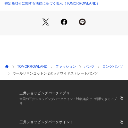
です。
特定商取引に関する法律に基づく表示（TOMORROWLAND）
※商品の色味は、商品単体の画像をご確認ください
2024AW商品
店舗にお問い合わせの際は、下記の商品番号をお申し付けくだ
さい。
商品番号:63-04-44-04004
TOMORROWLAND
ファッション
パンツ
ロングパンツ
ウールリネンコットン 2タックワイドストレートパンツ
三井ショッピングパークアプリ
全国の三井ショッピングパークポイント対象施設でご利用できるアプ
リ
三井ショッピングパークポイント