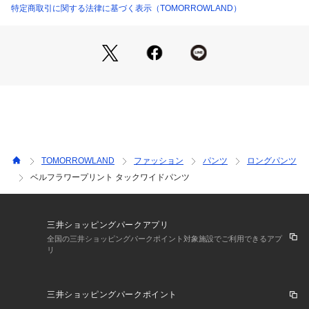
特定商取引に関する法律に基づく表示（TOMORROWLAND）
11044104731 （ショップ）
※商品の色味は、商品単体または素材アップ画像をご確認くだ
さい
2024SS商品
店舗にお問い合わせの際は、下記の商品番号をお申し付けくだ
さい。
商品番号:11-04-41-04731
TOMORROWLAND
ファッション
パンツ
ロングパンツ
ベルフラワープリント タックワイドパンツ
三井ショッピングパークアプリ
全国の三井ショッピングパークポイント対象施設でご利用できるアプ
リ
三井ショッピングパークポイント