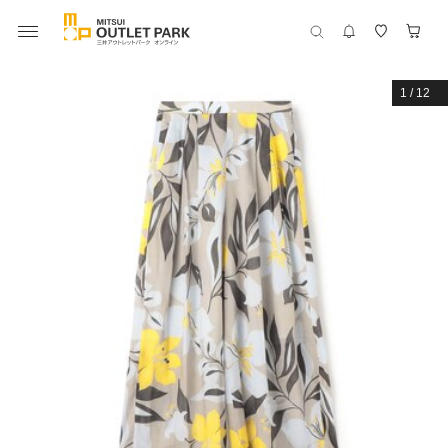
1
/
12