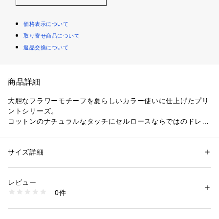
価格表示について
取り寄せ商品について
返品交換について
商品詳細
大胆なフラワーモチーフを夏らしいカラー使いに仕上げたプリ
ントシリーズ。
コットンのナチュラルなタッチにセルロースならではのドレー
プ性が合わさり、上品な表情に仕上がっています。
パンツはフロントに施したタックデザインに自然に広がるワイ
ドシルエットで分量感がありつつも、高めのウエスト位置でき
サイズ詳細
性別：
レディース
ゅっと引き締めることで女性らしいメリハリのあるバランス
カテゴリー：
ファッション
 ＞ 
パンツ
 ＞ 
ロングパンツ
素材：表地：コットン55％　再生繊維(セルロース)45％　裏地：ポリエス
に。
テル
レビュー
バックウエストのみゴムギャザーの仕様で、タックインスタイ
生産国：日本
0件
ルも美しく着こなしていただけます。
洗濯：手洗い、漂白不可、タンブル乾燥不可、自然乾燥、アイロン仕上げ
可、ドライ可、ウエットクリーニング可
存在感があり、コーディネートのアクセントとして活躍してく
※詳しい洗濯方法については、商品の品質表示タグをご覧ください
れる一着です。
商品番号：
1095000013483 
（モール）